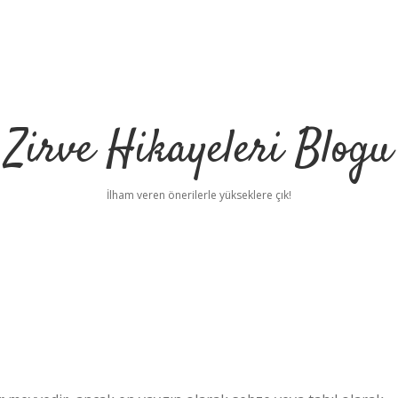
Zirve Hikayeleri Blogu
İlham veren önerilerle yükseklere çık!