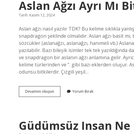
Aslan Ağzı Ayrı Mı Bi
Tarih: Kasım 12, 2024
Aslan ağzı nasıl yazılır TDK? Bu kelime sıklıkla yanl
snapdragon şeklinde olmalıdır. Aslan ağzı basit mi, t
sözcükler (aslanağzı, aslanağzı, hanımeli vb.) Aslanağ
yazılabilir. Bazı bileşik isimler tek tek yazıldığında 
ve snapdragon bir aslanın ağzı anlamına gelir. Ayrıca, b
kelime türlerinden ve “. gibi bazı eklerden oluşur. Asl
odunsu bitkilerdir. Çizgili yeşil…
Aslan
Devamını okuyun
Yorum Bırak
Ağzı
Ayrı
Mı
Bitişik
Mi
Güdümsüz Insan Ne