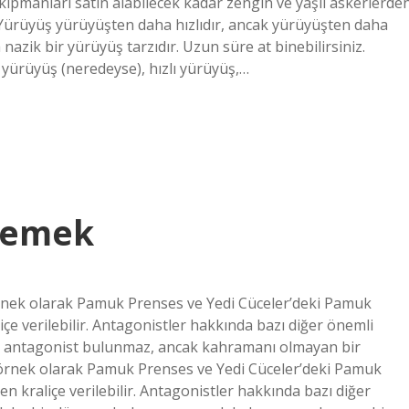
ekipmanları satın alabilecek kadar zengin ve yaşlı askerlerde
? Yürüyüş yürüyüşten daha hızlıdır, ancak yürüyüşten daha
azik bir yürüyüş tarzıdır. Uzun süre at binebilirsiniz.
 yürüyüş (neredeyse), hızlı yürüyüş,…
 Demek
örnek olarak Pamuk Prenses ve Yedi Cüceler’deki Pamuk
çe verilebilir. Antagonistler hakkında bazı diğer önemli
ir antagonist bulunmaz, ancak kahramanı olmayan bir
r örnek olarak Pamuk Prenses ve Yedi Cüceler’deki Pamuk
n kraliçe verilebilir. Antagonistler hakkında bazı diğer