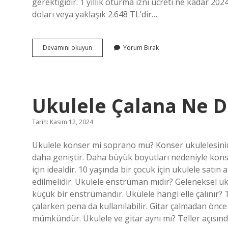
gerektiğidir. 1 yıllık oturma izni ücreti ne kadar 20
doları veya yaklaşık 2.648 TL’dir…
Azerbaycan
Devamını okuyun
Yorum Bırak
Vatandasi
Türkiyede
Kac
Gun
Kalabilir
Ukulele Çalana Ne D
2024
Tarih: Kasım 12, 2024
Ukulele konser mi soprano mu? Konser ukulelesini
daha geniştir. Daha büyük boyutları nedeniyle konse
için idealdir. 10 yaşında bir çocuk için ukulele satın
edilmelidir. Ukulele enstrüman mıdır? Geleneksel uku
küçük bir enstrümandır. Ukulele hangi elle çalınır? Tel
çalarken pena da kullanılabilir. Gitar çalmadan önc
mümkündür. Ukulele ve gitar aynı mı? Teller açısı