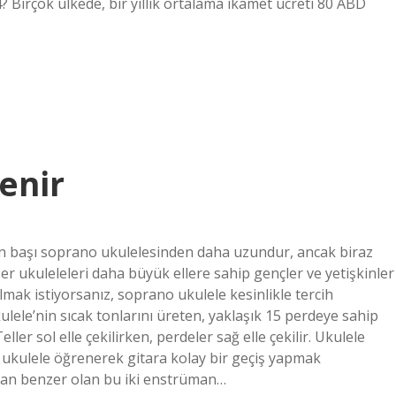
24? Birçok ülkede, bir yıllık ortalama ikamet ücreti 80 ABD
enir
n başı soprano ukulelesinden daha uzundur, ancak biraz
r ukuleleleri daha büyük ellere sahip gençler ve yetişkinler
 almak istiyorsanız, soprano ukulele kesinlikle tercih
lele’nin sıcak tonlarını üreten, yaklaşık 15 perdeye sahip
ler sol elle çekilirken, perdeler sağ elle çekilir. Ukulele
e ukulele öğrenerek gitara kolay bir geçiş yapmak
ndan benzer olan bu iki enstrüman…