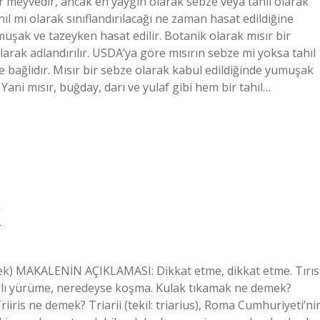
r meyvedir, ancak en yaygın olarak sebze veya tahıl olarak
ıl mı olarak sınıflandırılacağı ne zaman hasat edildiğine
umuşak ve tazeyken hasat edilir. Botanik olarak mısır bir
arak adlandırılır. USDA’ya göre mısırın sebze mi yoksa tahıl
ne bağlıdır. Mısır bir sebze olarak kabul edildiğinde yumuşak
 Yani mısır, buğday, darı ve yulaf gibi hem bir tahıl…
k
tmek) MAKALENİN AÇIKLAMASI: Dikkat etme, dikkat etme. Tırıs
 yürüme, neredeyse koşma. Kulak tıkamak ne demek?
iris ne demek? Triarii (tekil: triarius), Roma Cumhuriyeti’ni