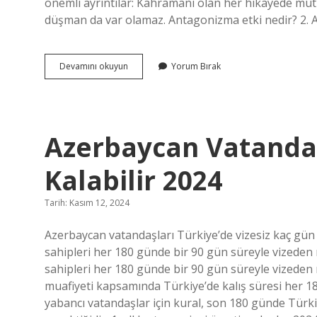
önemli ayrıntılar: Kahramanı olan her hikayede m
düşman da var olamaz. Antagonizma etki nedir? 2. An
Antagonist
Devamını okuyun
Yorum Bırak
Etki
Ne
Demek
Azerbaycan Vatanda
Kalabilir 2024
Tarih: Kasım 12, 2024
Azerbaycan vatandaşları Türkiye’de vizesiz kaç g
sahipleri her 180 günde bir 90 gün süreyle vized
sahipleri her 180 günde bir 90 gün süreyle vizeden 
muafiyeti kapsamında Türkiye’de kalış süresi her 
yabancı vatandaşlar için kural, son 180 günde Türk