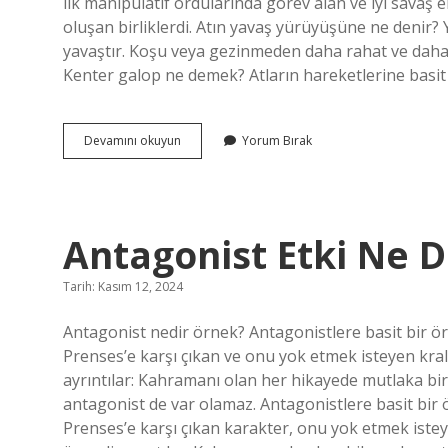
ilk manipülatif ordularında görev alan ve iyi savaş 
oluşan birliklerdi. Atın yavaş yürüyüşüne ne denir
yavaştır. Koşu veya gezinmeden daha rahat ve daha n
Kenter galop ne demek? Atların hareketlerine basit
Vız
Devamını okuyun
Yorum Bırak
Etmek
Ne
Demek
Antagonist Etki Ne
Tarih: Kasım 12, 2024
Antagonist nedir örnek? Antagonistlere basit bir 
Prenses’e karşı çıkan ve onu yok etmek isteyen krali
ayrıntılar: Kahramanı olan her hikayede mutlaka b
antagonist de var olamaz. Antagonistlere basit bi
Prenses’e karşı çıkan karakter, onu yok etmek isteye