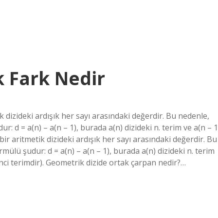
k Fark Nedir
k dizideki ardışık her sayı arasındaki değerdir. Bu nedenle,
r: d = a(n) – a(n – 1), burada a(n) dizideki n. terim ve a(n – 1
 bir aritmetik dizideki ardışık her sayı arasındaki değerdir. Bu
mülü şudur: d = a(n) – a(n – 1), burada a(n) dizideki n. terim
 ‘inci terimdir). Geometrik dizide ortak çarpan nedir?…