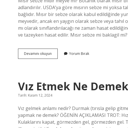
Mısır sebze midir meyve mi? Botanik olarak mısır bi
Yazılar
adlandırılır. USDA’ya göre mısırın sebze mi yoksa tah
bağlıdır. Mısır bir sebze olarak kabul edildiğinde y
meyvedir, ancak en yaygın olarak sebze veya tahıl ol
mı olarak sınıflandırılacağı ne zaman hasat edildiği
ve tazeyken hasat edilir. Mısır sebze mi baklagil mi?
Mısır
Devamını okuyun
Yorum Bırak
Bir
Sebze
Mi
Vız Etmek Ne Deme
Tarih: Kasım 12, 2024
Vız gelmek anlamı nedir? Durmak (tırısla gelip gi
yapmak ne demek? ÖĞENİN AÇIKLAMASI TROT: Hızlı
Kulaklarını kapat, görmezden gel, görmezden gel. Tri