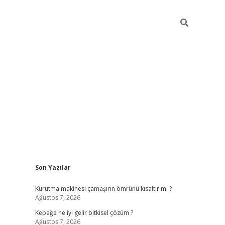
Sidebar
Son Yazılar
ilbet giriş
Kurutma makinesi çamaşırın ömrünü kısaltır mı ?
Ağustos 7, 2026
Kepeğe ne iyi gelir bitkisel çözüm ?
Ağustos 7, 2026