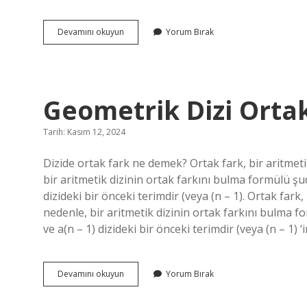
Ukulele
Devamını okuyun
Yorum Bırak
Çalana
Ne
Denir
Geometrik Dizi Orta
Tarih: Kasım 12, 2024
Dizide ortak fark ne demek? Ortak fark, bir aritmeti
bir aritmetik dizinin ortak farkını bulma formülü şudu
dizideki bir önceki terimdir (veya (n – 1). Ortak fark,
nedenle, bir aritmetik dizinin ortak farkını bulma for
ve a(n – 1) dizideki bir önceki terimdir (veya (n – 1)
Geometrik
Devamını okuyun
Yorum Bırak
Dizi
Ortak