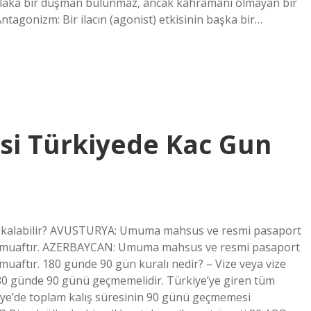
utlaka bir düşman bulunmaz, ancak kahramanı olmayan bir
tagonizm: Bir ilacın (agonist) etkisinin başka bir…
si Türkiyede Kac Gun
ün kalabilir? AVUSTURYA: Umuma mahsus ve resmi pasaport
en muaftır. AZERBAYCAN: Umuma mahsus ve resmi pasaport
muaftır. 180 günde 90 gün kuralı nedir? – Vize veya vize
180 günde 90 günü geçmemelidir. Türkiye’ye giren tüm
iye’de toplam kalış süresinin 90 günü geçmemesi