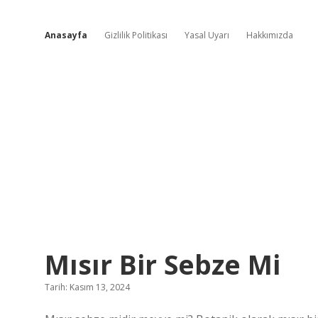
Anasayfa
Gizlilik Politikası
Yasal Uyarı
Hakkımızda
Zirve
Mısır Bir Sebze Mi
Hikayeleri
Tarih: Kasım 13, 2024
Blogu