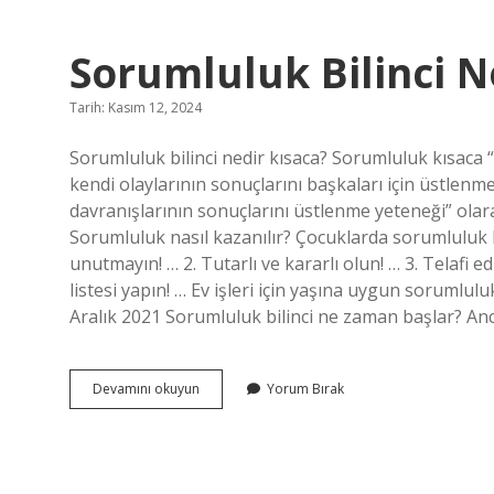
Fark
Nedir
Sorumluluk Bilinci 
Tarih: Kasım 12, 2024
Sorumluluk bilinci nedir kısaca? Sorumluluk kısaca 
kendi olaylarının sonuçlarını başkaları için üstlen
davranışlarının sonuçlarını üstlenme yeteneği” olara
Sorumluluk nasıl kazanılır? Çocuklarda sorumluluk
unutmayın! … 2. Tutarlı ve kararlı olun! … 3. Telafi e
listesi yapın! … Ev işleri için yaşına uygun sorumlulu
Aralık 2021 Sorumluluk bilinci ne zaman başlar? 
Sorumluluk
Devamını okuyun
Yorum Bırak
Bilinci
Ne
Demek