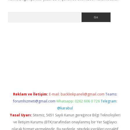
Arama
iriş
Reklam ve İletişim:
E-mail:
backlinkpaneli@gmail.com
Teams:
forumhizmeti@gmail.com
Whatsapp: 0262 606 0 726
Telegram:
@karabul
Yasal Uyarı:
Sitemiz, 5651 Sayılı Kanun gereğince Bilgi Teknolojileri
ve İletişim Kurumu (BTK) tarafından onaylanmış bir Yer Sağlayıcı
olarak hizmet vermektedir. Bu nedenle, sitedeki içerikleri proaktif