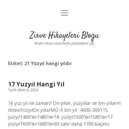
menüyü
Anasayfa
aç
Gizlilik Politikası
Zirve Hikayeleri Blogu
Yasal Uyarı
İlham veren önerilerle yükseklere çık!
Hakkımızda
Etiket:
21 Yüzyıl hangi yıldır
17 Yuzyıl Hangi Yıl
Tarih: Ekim 6, 2024
16 yüz yıl ne zaman? On yıllar, yüzyıllar ve bin yılların
listesiYüzyılOn yıllarMÖ 4. bin yıl · 4000-300115.
yüzyıl1400’ler1480’ler16. yüzyıl1500’ler1580’ler17.
yüzyıl1600’ler1680’ler60 satır daha 1700 kaçıncı