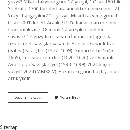
yüzyıl? Miladi takvime göre 17. yüzyıl, 1 Ocak 1601 ile
31 Aralık 1700 tarihleri ​​arasındaki döneme denir. 21
Yüzyıl hangi yıldır? 21. yüzyıl, Miladi takvime göre 1
Ocak 2001’den 31 Aralık 2100’e kadar olan dönemi
kapsamaktadır. Osmanlı 17. yüzyılda kimlerle
savaştı? 17. yüzyılda Osmanlı İmparatorluğu’nda
uzun süreli savaşlar yaşandı. Bunlar Osmanlı-İran
(Safevi) Savaşları (1577–1639), Girit’in fethi (1645–
1669), Lehistan seferleri (1620–1676) ve Osmanlı-
Avusturya Savaşları’ydı (1593–1699). 2024 kaçıncı
yüzyıl? 2024 (MMXXIV), Pazartesi günü başlayan bir
artık yıldır.…
17
Devamını okuyun
Yorum Bırak
Yuzyıl
Hangi
Yıl
Sitemap