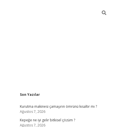
Sidebar
Son Yazılar
ilbet giriş
Kurutma makinesi çamaşırın ömrünü kısaltır mı ?
Ağustos 7, 2026
Kepeğe ne iyi gelir bitkisel çözüm ?
Ağustos 7, 2026