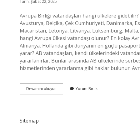
Tarih: Şubat 22, 2025
Avrupa Birliği vatandaşları hangi ülkelere gidebili
Avusturya, Belçika, Çek Cumhuriyeti, Danimarka, Esto
Macaristan, Letonya, Litvanya, Lüksemburg, Malta, 
hangi Avrupa ülkesi vatandaşı olunur? En kolay Avr
Almanya, Hollanda gibi dünyanın en güçlü pasaportlar
yarar? AB vatandaşları, kendi ülkelerindeki vatandaş
yararlanırlar. Bunlar arasında AB ülkelerinde serbes
hizmetlerinden yararlanma gibi haklar bulunur. Av
Avrupa
Devamını okuyun
Yorum Bırak
Vatandaşlığı
Ile
Nerelere
Gidilir
Sitemap