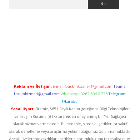
Arama
ilbet giriş
Reklam ve İletişim:
E-mail:
backlinkpaneli@gmail.com
Teams:
forumhizmeti@gmail.com
Whatsapp: 0262 606 0 726
Telegram:
@karabul
Yasal Uyarı:
Sitemiz, 5651 Sayılı Kanun gereğince Bilgi Teknolojileri
ve İletişim Kurumu (BTK) tarafından onaylanmış bir Yer Sağlayıcı
olarak hizmet vermektedir. Bu nedenle, sitedeki içerikleri proaktif
olarak denetleme veya araştırma yükümlülüğümüz bulunmamaktadır.
Ancak, üyelerimiz yazdıkları içeriklerin sorumluluğunu taşımakta olup,