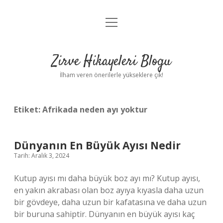
menüyü
Anasayfa
aç
Gizlilik Politikası
Zirve Hikayeleri Blogu
Yasal Uyarı
İlham veren önerilerle yükseklere çık!
Hakkımızda
Etiket:
Afrikada neden ayı yoktur
Dünyanın En Büyük Ayısı Nedir
Tarih: Aralık 3, 2024
Kutup ayısı mı daha büyük boz ayı mı? Kutup ayısı,
en yakın akrabası olan boz ayıya kıyasla daha uzun
bir gövdeye, daha uzun bir kafatasına ve daha uzun
bir buruna sahiptir. Dünyanın en büyük ayısı kaç