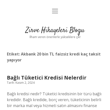
menüyü
Anasayfa
aç
Gizlilik Politikası
Zirve Hikayeleri Blogu
Yasal Uyarı
İlham veren önerilerle yükseklere çık!
Hakkımızda
Etiket:
Akbank 20 bin TL faizsiz kredi kaç taksit
yapıyor
Bağlı Tüketici Kredisi Nelerdir
Tarih: Kasım 2, 2024
Bağlı kredisi nedir? Tüketici kredisinin bir türü bağlı
kredidir. Bağlı kredide, borç veren, tüketicinin belirli
bir marka mal veya hizmeti satın almasını finanse