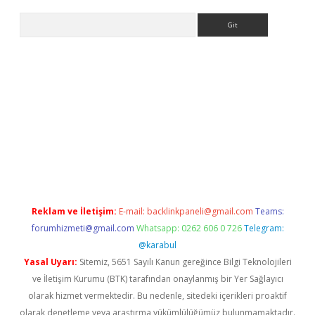
Arama
giriş
Reklam ve İletişim:
E-mail:
backlinkpaneli@gmail.com
Teams:
forumhizmeti@gmail.com
Whatsapp: 0262 606 0 726
Telegram:
@karabul
Yasal Uyarı:
Sitemiz, 5651 Sayılı Kanun gereğince Bilgi Teknolojileri
ve İletişim Kurumu (BTK) tarafından onaylanmış bir Yer Sağlayıcı
olarak hizmet vermektedir. Bu nedenle, sitedeki içerikleri proaktif
olarak denetleme veya araştırma yükümlülüğümüz bulunmamaktadır.