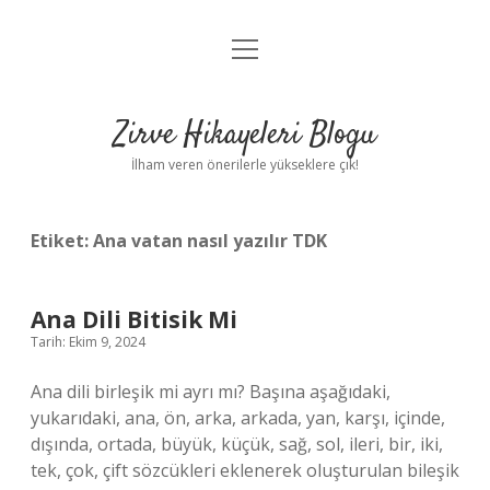
menüyü
Anasayfa
aç
Gizlilik Politikası
Zirve Hikayeleri Blogu
Yasal Uyarı
İlham veren önerilerle yükseklere çık!
Hakkımızda
Etiket:
Ana vatan nasıl yazılır TDK
Ana Dili Bitisik Mi
Tarih: Ekim 9, 2024
Ana dili birleşik mi ayrı mı? Başına aşağıdaki,
yukarıdaki, ana, ön, arka, arkada, yan, karşı, içinde,
dışında, ortada, büyük, küçük, sağ, sol, ileri, bir, iki,
tek, çok, çift sözcükleri eklenerek oluşturulan bileşik