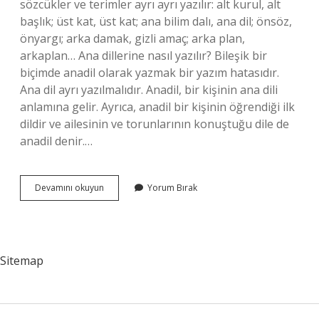
sözcükler ve terimler ayrı ayrı yazılır: alt kurul, alt
başlık; üst kat, üst kat; ana bilim dalı, ana dil; önsöz,
önyargı; arka damak, gizli amaç; arka plan,
arkaplan… Ana dillerine nasıl yazılır? Bileşik bir
biçimde anadil olarak yazmak bir yazım hatasıdır.
Ana dil ayrı yazılmalıdır. Anadil, bir kişinin ana dili
anlamına gelir. Ayrıca, anadil bir kişinin öğrendiği ilk
dildir ve ailesinin ve torunlarının konuştuğu dile de
anadil denir.…
Ana
Devamını okuyun
Yorum Bırak
Dili
Bitisik
Mi
Sitemap