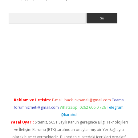
Arama
iriş
Reklam ve İletişim:
E-mail:
backlinkpaneli@gmail.com
Teams:
forumhizmeti@gmail.com
Whatsapp: 0262 606 0 726
Telegram:
@karabul
Yasal Uyarı:
Sitemiz, 5651 Sayılı Kanun gereğince Bilgi Teknolojileri
ve İletişim Kurumu (BTK) tarafından onaylanmış bir Yer Sağlayıcı
olarak hizmet vermektedir. Bu nedenle, sitedeki içerikleri proaktif