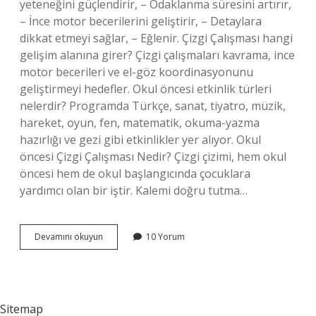
yeteneğini güçlendirir, – Odaklanma süresini artırır,
– İnce motor becerilerini geliştirir, – Detaylara
dikkat etmeyi sağlar, – Eğlenir. Çizgi Çalışması hangi
gelişim alanına girer? Çizgi çalışmaları kavrama, ince
motor becerileri ve el-göz koordinasyonunu
geliştirmeyi hedefler. Okul öncesi etkinlik türleri
nelerdir? Programda Türkçe, sanat, tiyatro, müzik,
hareket, oyun, fen, matematik, okuma-yazma
hazırlığı ve gezi gibi etkinlikler yer alıyor. Okul
öncesi Çizgi Çalışması Nedir? Çizgi çizimi, hem okul
öncesi hem de okul başlangıcında çocuklara
yardımcı olan bir iştir. Kalemi doğru tutma…
Okul
Devamını okuyun
10 Yorum
Öncesi
Çizgi
Çalışması
Hangi
Etkinlik
Sitemap
Türü