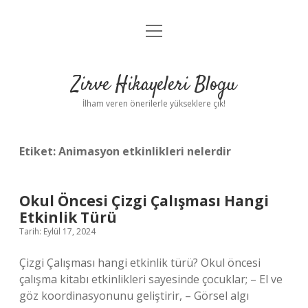
menüyü
Anasayfa
aç
Gizlilik Politikası
Zirve Hikayeleri Blogu
Yasal Uyarı
İlham veren önerilerle yükseklere çık!
Hakkımızda
Etiket:
Animasyon etkinlikleri nelerdir
Okul Öncesi Çizgi Çalışması Hangi
Etkinlik Türü
Tarih: Eylül 17, 2024
Çizgi Çalışması hangi etkinlik türü? Okul öncesi
çalışma kitabı etkinlikleri sayesinde çocuklar; – El ve
göz koordinasyonunu geliştirir, – Görsel algı