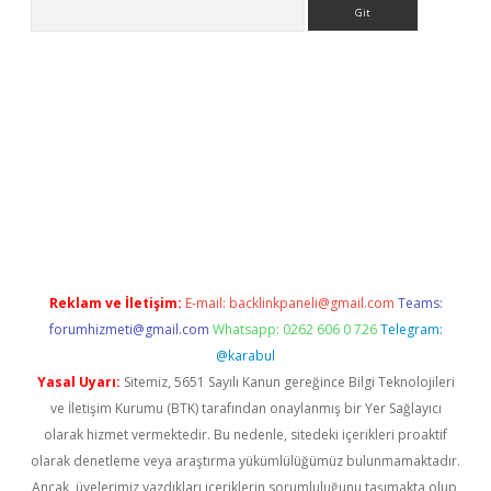
Arama
iriş
Reklam ve İletişim:
E-mail:
backlinkpaneli@gmail.com
Teams:
forumhizmeti@gmail.com
Whatsapp: 0262 606 0 726
Telegram:
@karabul
Yasal Uyarı:
Sitemiz, 5651 Sayılı Kanun gereğince Bilgi Teknolojileri
ve İletişim Kurumu (BTK) tarafından onaylanmış bir Yer Sağlayıcı
olarak hizmet vermektedir. Bu nedenle, sitedeki içerikleri proaktif
olarak denetleme veya araştırma yükümlülüğümüz bulunmamaktadır.
Ancak, üyelerimiz yazdıkları içeriklerin sorumluluğunu taşımakta olup,