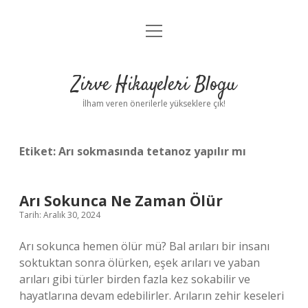
menüyü
Anasayfa
aç
Gizlilik Politikası
Zirve Hikayeleri Blogu
Yasal Uyarı
İlham veren önerilerle yükseklere çık!
Hakkımızda
Etiket:
Arı sokmasında tetanoz yapılır mı
Arı Sokunca Ne Zaman Ölür
Tarih: Aralık 30, 2024
Arı sokunca hemen ölür mü? Bal arıları bir insanı
soktuktan sonra ölürken, eşek arıları ve yaban
arıları gibi türler birden fazla kez sokabilir ve
hayatlarına devam edebilirler. Arıların zehir keseleri