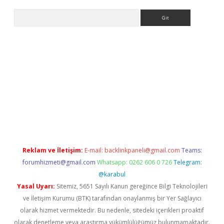
Arama
iriş
Reklam ve İletişim:
E-mail:
backlinkpaneli@gmail.com
Teams:
forumhizmeti@gmail.com
Whatsapp: 0262 606 0 726
Telegram:
@karabul
Yasal Uyarı:
Sitemiz, 5651 Sayılı Kanun gereğince Bilgi Teknolojileri
ve İletişim Kurumu (BTK) tarafından onaylanmış bir Yer Sağlayıcı
olarak hizmet vermektedir. Bu nedenle, sitedeki içerikleri proaktif
olarak denetleme veya araştırma yükümlülüğümüz bulunmamaktadır.