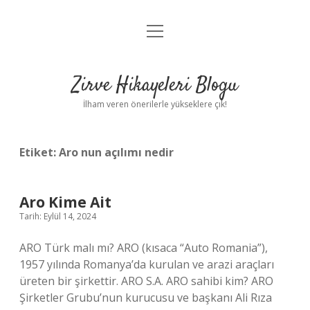
menüyü
Anasayfa
aç
Gizlilik Politikası
Zirve Hikayeleri Blogu
Yasal Uyarı
İlham veren önerilerle yükseklere çık!
Hakkımızda
Etiket:
Aro nun açılımı nedir
Aro Kime Ait
Tarih: Eylül 14, 2024
ARO Türk malı mı? ARO (kısaca “Auto Romania”),
1957 yılında Romanya’da kurulan ve arazi araçları
üreten bir şirkettir. ARO S.A. ARO sahibi kim? ARO
Şirketler Grubu’nun kurucusu ve başkanı Ali Rıza