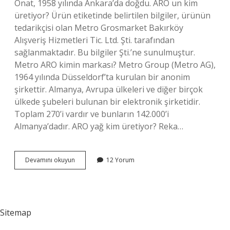
Onat, 1958 yılında Ankara’da doğdu. ARO un kim
üretiyor? Ürün etiketinde belirtilen bilgiler, ürünün
tedarikçisi olan Metro Grosmarket Bakırköy
Alışveriş Hizmetleri Tic. Ltd. Şti. tarafından
sağlanmaktadır. Bu bilgiler Şti.’ne sunulmuştur.
Metro ARO kimin markası? Metro Group (Metro AG),
1964 yılında Düsseldorf’ta kurulan bir anonim
şirkettir. Almanya, Avrupa ülkeleri ve diğer birçok
ülkede şubeleri bulunan bir elektronik şirketidir.
Toplam 270’i vardır ve bunların 142.000’i
Almanya’dadır. ARO yağ kim üretiyor? Reka…
Aro
Devamını okuyun
12 Yorum
Kime
Ait
Sitemap