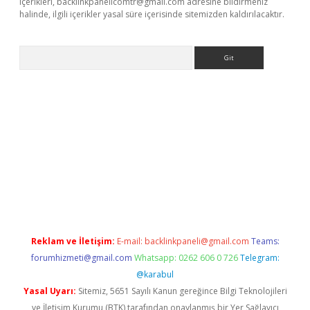
içerikleri,
backlinkpanelicomtr@gmail.com
adresine bildirmeniz
halinde, ilgili içerikler yasal süre içerisinde sitemizden kaldırılacaktır.
Arama
iriş
Reklam ve İletişim:
E-mail:
backlinkpaneli@gmail.com
Teams:
forumhizmeti@gmail.com
Whatsapp: 0262 606 0 726
Telegram:
@karabul
Yasal Uyarı:
Sitemiz, 5651 Sayılı Kanun gereğince Bilgi Teknolojileri
ve İletişim Kurumu (BTK) tarafından onaylanmış bir Yer Sağlayıcı