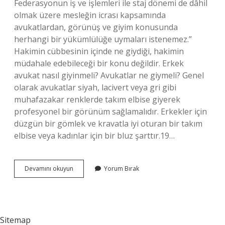
Federasyonun iş ve işlemleri ile staj dönemi de dâhil
olmak üzere mesleğin icrası kapsamında
avukatlardan, görünüş ve giyim konusunda
herhangi bir yükümlülüğe uymaları istenemez.”
Hakimin cübbesinin içinde ne giydiği, hakimin
müdahale edebileceği bir konu değildir. Erkek
avukat nasıl giyinmeli? Avukatlar ne giymeli? Genel
olarak avukatlar siyah, lacivert veya gri gibi
muhafazakar renklerde takım elbise giyerek
profesyonel bir görünüm sağlamalıdır. Erkekler için
düzgün bir gömlek ve kravatla iyi oturan bir takım
elbise veya kadınlar için bir bluz şarttır.19…
Avukat
Devamını okuyun
Yorum Bırak
Şort
Giyebilir
Mi
Sitemap