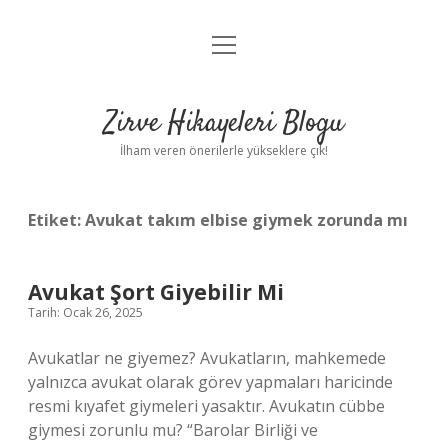
menüyü
Anasayfa
aç
Gizlilik Politikası
Zirve Hikayeleri Blogu
Yasal Uyarı
İlham veren önerilerle yükseklere çık!
Hakkımızda
Etiket:
Avukat takım elbise giymek zorunda mı
Avukat Şort Giyebilir Mi
Tarih: Ocak 26, 2025
Avukatlar ne giyemez? Avukatların, mahkemede
yalnızca avukat olarak görev yapmaları haricinde
resmi kıyafet giymeleri yasaktır. Avukatın cübbe
giymesi zorunlu mu? “Barolar Birliği ve