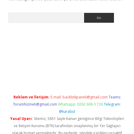
Arama
iriş
Reklam ve İletişim:
E-mail:
backlinkpaneli@gmail.com
Teams:
forumhizmeti@gmail.com
Whatsapp: 0262 606 0 726
Telegram:
@karabul
Yasal Uyarı:
Sitemiz, 5651 Sayılı Kanun gereğince Bilgi Teknolojileri
ve İletişim Kurumu (BTK) tarafından onaylanmış bir Yer Sağlayıcı
olarak hizmet vermektedir. Bu nedenle, sitedeki içerikleri proaktif