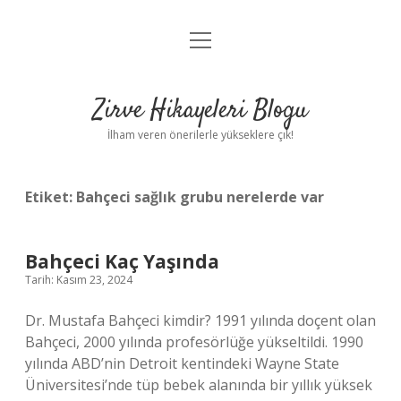
menüyü
Anasayfa
aç
Gizlilik Politikası
Zirve Hikayeleri Blogu
Yasal Uyarı
İlham veren önerilerle yükseklere çık!
Hakkımızda
Etiket:
Bahçeci sağlık grubu nerelerde var
Bahçeci Kaç Yaşında
Tarih: Kasım 23, 2024
Dr. Mustafa Bahçeci kimdir? 1991 yılında doçent olan
Bahçeci, 2000 yılında profesörlüğe yükseltildi. 1990
yılında ABD’nin Detroit kentindeki Wayne State
Üniversitesi’nde tüp bebek alanında bir yıllık yüksek