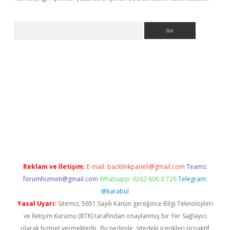
Arama
iriş
Reklam ve İletişim:
E-mail:
backlinkpaneli@gmail.com
Teams:
forumhizmeti@gmail.com
Whatsapp: 0262 606 0 726
Telegram:
@karabul
Yasal Uyarı:
Sitemiz, 5651 Sayılı Kanun gereğince Bilgi Teknolojileri
ve İletişim Kurumu (BTK) tarafından onaylanmış bir Yer Sağlayıcı
olarak hizmet vermektedir. Bu nedenle, sitedeki içerikleri proaktif