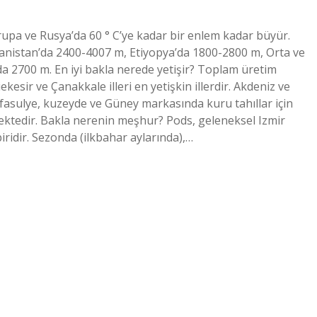
vrupa ve Rusya’da 60 ° C’ye kadar bir enlem kadar büyür.
anistan’da 2400-4007 m, Etiyopya’da 1800-2800 m, Orta ve
 2700 m. En iyi bakla nerede yetişir? Toplam üretim
kesir ve Çanakkale illeri en yetişkin illerdir. Akdeniz ve
asulye, kuzeyde ve Güney markasında kuru tahıllar için
ilmektedir. Bakla nerenin meşhur? Pods, geleneksel Izmir
ridir. Sezonda (ilkbahar aylarında),…