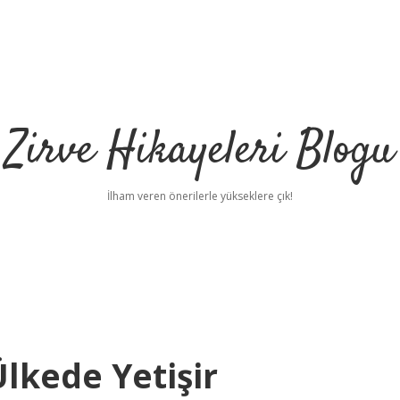
Zirve Hikayeleri Blogu
İlham veren önerilerle yükseklere çık!
lkede Yetişir