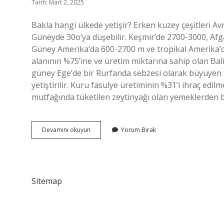
Tarih: Mart 2, 2025
Bakla hangi ülkede yetişir? Erken kuzey çeşitleri A
Güneyde 30o’ya düşebilir. Keşmir’de 2700-3000, Afg
Güney Amerika’da 600-2700 m ve tropikal Amerika’da
alanının %75’ine ve üretim miktarına sahip olan Balie
güney Ege’de bir Rurfanda sebzesi olarak büyüyen f
yetiştirilir. Kuru fasulye üretiminin %31’i ihraç ed
mutfağında tüketilen zeytinyağı olan yemeklerden bi
Bakla
Devamını okuyun
Yorum Bırak
En
Çok
Hangi
Ülkede
Yetişir
Sitemap