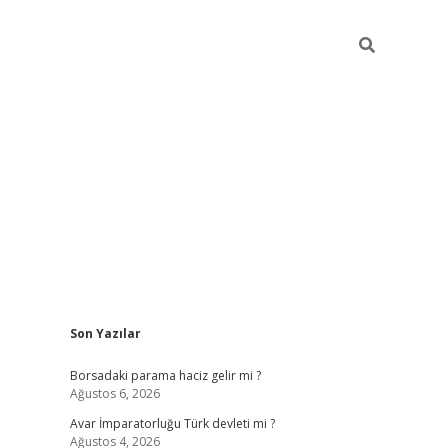
Sidebar
Son Yazılar
ilbet giriş
Borsadaki parama haciz gelir mi ?
Ağustos 6, 2026
Avar İmparatorluğu Türk devleti mi ?
Ağustos 4, 2026