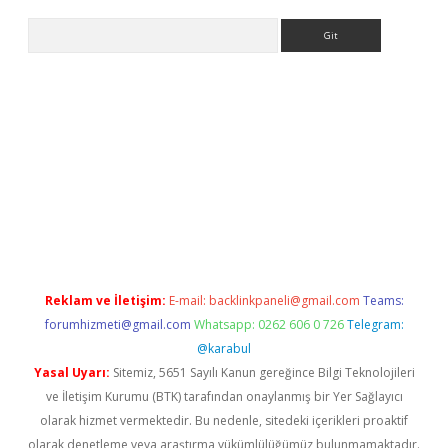
Arama
riş
Reklam ve İletişim:
E-mail:
backlinkpaneli@gmail.com
Teams:
forumhizmeti@gmail.com
Whatsapp: 0262 606 0 726
Telegram:
@karabul
Yasal Uyarı:
Sitemiz, 5651 Sayılı Kanun gereğince Bilgi Teknolojileri
ve İletişim Kurumu (BTK) tarafından onaylanmış bir Yer Sağlayıcı
olarak hizmet vermektedir. Bu nedenle, sitedeki içerikleri proaktif
olarak denetleme veya araştırma yükümlülüğümüz bulunmamaktadır.