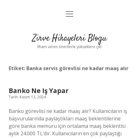
menüyü
Anasayfa
aç
Gizlilik Politikası
Zirve Hikayeleri Blogu
Yasal Uyarı
İlham veren önerilerle yükseklere çık!
Hakkımızda
Etiket:
Banka servis görevlisi ne kadar maaş alır
Banko Ne Iş Yapar
Tarih: Kasım 13, 2024
Banko görevlisi ne kadar maaş alır? Kullanıcıların iş
başvurularında paylaştıkları maaş beklentilerine
göre banka memuru için ortalama maaş beklentisi
aylık 24.000 TL’dir. Kullanıcıların en çok paylaştığı