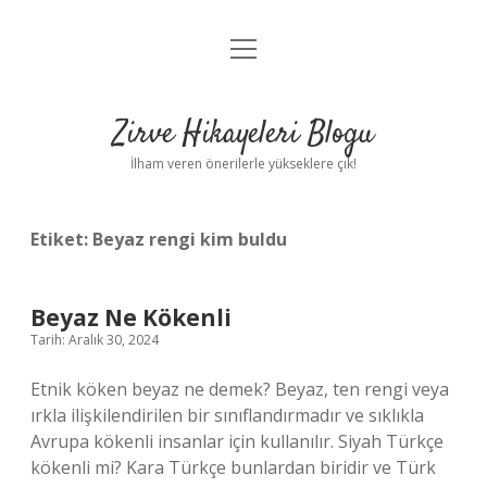
menüyü
Anasayfa
aç
Gizlilik Politikası
Zirve Hikayeleri Blogu
Yasal Uyarı
İlham veren önerilerle yükseklere çık!
Hakkımızda
Etiket:
Beyaz rengi kim buldu
Beyaz Ne Kökenli
Tarih: Aralık 30, 2024
Etnik köken beyaz ne demek? Beyaz, ten rengi veya
ırkla ilişkilendirilen bir sınıflandırmadır ve sıklıkla
Avrupa kökenli insanlar için kullanılır. Siyah Türkçe
kökenli mi? Kara Türkçe bunlardan biridir ve Türk