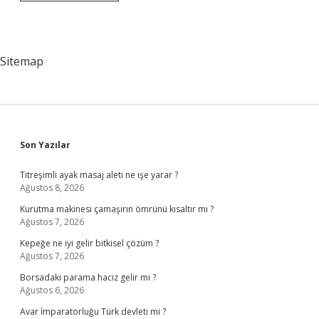
Araştırmanın
Amaç
Ve
Çeşitleri
Nelerdir
Sitemap
Sidebar
Son Yazılar
Titreşimli ayak masaj aleti ne işe yarar ?
Ağustos 8, 2026
Kurutma makinesi çamaşırın ömrünü kısaltır mı ?
Ağustos 7, 2026
Kepeğe ne iyi gelir bitkisel çözüm ?
Ağustos 7, 2026
Borsadaki parama haciz gelir mi ?
Ağustos 6, 2026
Avar İmparatorluğu Türk devleti mi ?