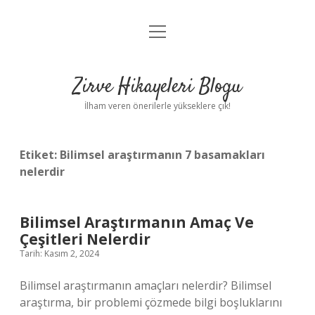
menüyü
Anasayfa
aç
Gizlilik Politikası
Zirve Hikayeleri Blogu
Yasal Uyarı
İlham veren önerilerle yükseklere çık!
Hakkımızda
Etiket:
Bilimsel araştırmanın 7 basamakları
nelerdir
Bilimsel Araştırmanın Amaç Ve
Çeşitleri Nelerdir
Tarih: Kasım 2, 2024
Bilimsel araştırmanın amaçları nelerdir? Bilimsel
araştırma, bir problemi çözmede bilgi boşluklarını