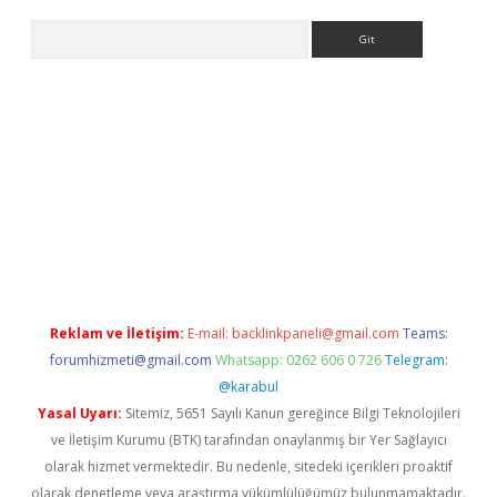
Arama
iriş
Reklam ve İletişim:
E-mail:
backlinkpaneli@gmail.com
Teams:
forumhizmeti@gmail.com
Whatsapp: 0262 606 0 726
Telegram:
@karabul
Yasal Uyarı:
Sitemiz, 5651 Sayılı Kanun gereğince Bilgi Teknolojileri
ve İletişim Kurumu (BTK) tarafından onaylanmış bir Yer Sağlayıcı
olarak hizmet vermektedir. Bu nedenle, sitedeki içerikleri proaktif
olarak denetleme veya araştırma yükümlülüğümüz bulunmamaktadır.