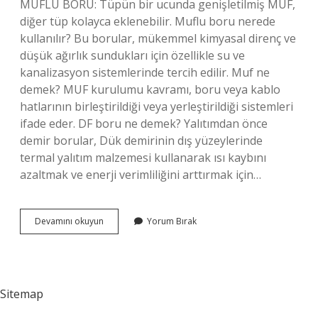
MUFLU BORU: Tüpün bir ucunda genişletilmiş MUF,
diğer tüp kolayca eklenebilir. Muflu boru nerede
kullanılır? Bu borular, mükemmel kimyasal direnç ve
düşük ağırlık sundukları için özellikle su ve
kanalizasyon sistemlerinde tercih edilir. Muf ne
demek? MUF kurulumu kavramı, boru veya kablo
hatlarının birleştirildiği veya yerleştirildiği sistemleri
ifade eder. DF boru ne demek? Yalıtımdan önce
demir borular, Dük demirinin dış yüzeylerinde
termal yalıtım malzemesi kullanarak ısı kaybını
azaltmak ve enerji verimliliğini arttırmak için…
Muf
Devamını okuyun
Yorum Bırak
Boru
Ne
Demek
Sitemap