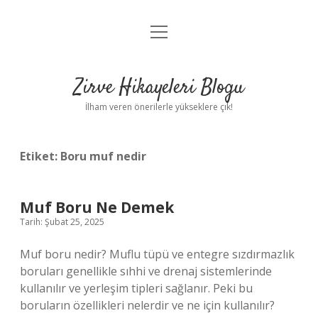
menüyü
Anasayfa
aç
Gizlilik Politikası
Zirve Hikayeleri Blogu
Yasal Uyarı
İlham veren önerilerle yükseklere çık!
Hakkımızda
Etiket:
Boru muf nedir
Muf Boru Ne Demek
Tarih: Şubat 25, 2025
Muf boru nedir? Muflu tüpü ve entegre sızdırmazlık
boruları genellikle sıhhi ve drenaj sistemlerinde
kullanılır ve yerleşim tipleri sağlanır. Peki bu
boruların özellikleri nelerdir ve ne için kullanılır?