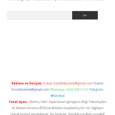
Arama
iriş
Reklam ve İletişim:
E-mail:
backlinkpaneli@gmail.com
Teams:
forumhizmeti@gmail.com
Whatsapp: 0262 606 0 726
Telegram:
@karabul
Yasal Uyarı:
Sitemiz, 5651 Sayılı Kanun gereğince Bilgi Teknolojileri
ve İletişim Kurumu (BTK) tarafından onaylanmış bir Yer Sağlayıcı
olarak hizmet vermektedir. Bu nedenle, sitedeki içerikleri proaktif