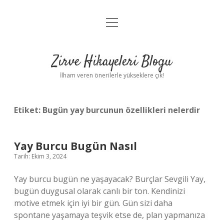
menüyü
Anasayfa
aç
Gizlilik Politikası
Zirve Hikayeleri Blogu
Yasal Uyarı
İlham veren önerilerle yükseklere çık!
Hakkımızda
Etiket:
Bugün yay burcunun özellikleri nelerdir
Yay Burcu Bugün Nasıl
Tarih: Ekim 3, 2024
Yay burcu bugün ne yaşayacak? Burçlar Sevgili Yay,
bugün duygusal olarak canlı bir ton. Kendinizi
motive etmek için iyi bir gün. Gün sizi daha
spontane yaşamaya teşvik etse de, plan yapmanıza