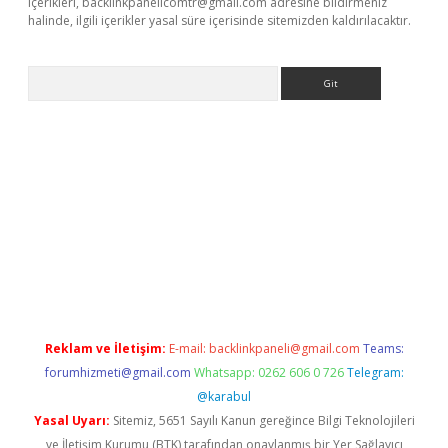
içerikleri,
backlinkpanelicomtr@gmail.com
adresine bildirmeniz
halinde, ilgili içerikler yasal süre içerisinde sitemizden kaldırılacaktır.
Arama
iriş
Reklam ve İletişim:
E-mail:
backlinkpaneli@gmail.com
Teams:
forumhizmeti@gmail.com
Whatsapp: 0262 606 0 726
Telegram:
@karabul
Yasal Uyarı:
Sitemiz, 5651 Sayılı Kanun gereğince Bilgi Teknolojileri
ve İletişim Kurumu (BTK) tarafından onaylanmış bir Yer Sağlayıcı