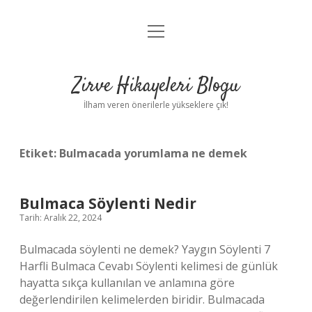
menüyü
Anasayfa
aç
Gizlilik Politikası
Zirve Hikayeleri Blogu
Yasal Uyarı
İlham veren önerilerle yükseklere çık!
Hakkımızda
Etiket:
Bulmacada yorumlama ne demek
Bulmaca Söylenti Nedir
Tarih: Aralık 22, 2024
Bulmacada söylenti ne demek? Yaygın Söylenti 7
Harfli Bulmaca Cevabı Söylenti kelimesi de günlük
hayatta sıkça kullanılan ve anlamına göre
değerlendirilen kelimelerden biridir. Bulmacada