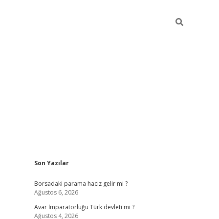
Sidebar
Son Yazılar
ilbet giriş
Borsadaki parama haciz gelir mi ?
Ağustos 6, 2026
Avar İmparatorluğu Türk devleti mi ?
Ağustos 4, 2026