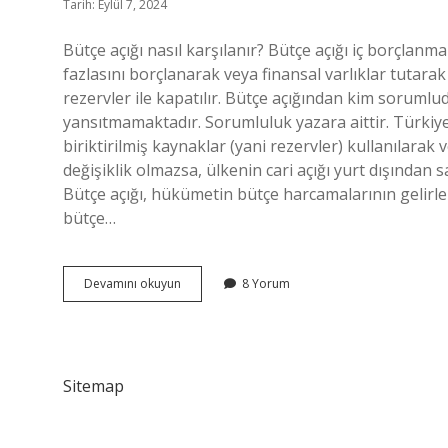
Tarih: Eylül 7, 2024
Bütçe açığı nasıl karşılanır? Bütçe açığı iç borçlanma
fazlasını borçlanarak veya finansal varlıklar tutara
rezervler ile kapatılır. Bütçe açığından kim sorumlu
yansıtmamaktadır. Sorumluluk yazara aittir. Türkiye 
biriktirilmiş kaynaklar (yani rezervler) kullanılarak 
değişiklik olmazsa, ülkenin cari açığı yurt dışından s
Bütçe açığı, hükümetin bütçe harcamalarının gelirle
bütçe…
Bütçe
Devamını okuyun
8 Yorum
Açığı
Nereden
Karşılanıyor
Sitemap