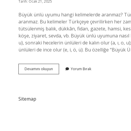
Tarih: Ocak 21, 2025
Büyük ünlü uyumu hangi kelimelerde aranmaz? Tür
aranmaz. Bu kelimeler Türkçeye çevrilirken her z
tütsülenmiş balık, dükkân, fidan, gazete, hamsi, kes
köşe, ziyaret, sevda, vb. Büyük ünlü uyumuna nasıl ba
u), sonraki hecelerin ünlüleri de kalın olur (a, ı, o, u)
ünlüleri de ince olur (e, i, ö, ü). Bu özelliğe “Bü
Profesör
Devamını okuyun
Yorum Bırak
Büyük
Ünlü
Uyumuna
Uyar
Mı
Sitemap