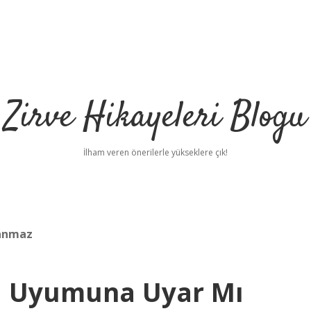
Zirve Hikayeleri Blogu
İlham veren önerilerle yükseklere çık!
ranmaz
ü Uyumuna Uyar Mı