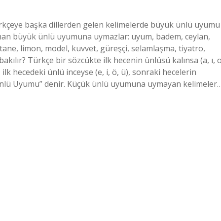
kçeye başka dillerden gelen kelimelerde büyük ünlü uyumu
aman büyük ünlü uyumuna uymazlar: uyum, badem, ceylan,
tane, limon, model, kuvvet, güreşçi, selamlaşma, tiyatro,
kılır? Türkçe bir sözcükte ilk hecenin ünlüsü kalınsa (a, ı, o
; ilk hecedeki ünlü inceyse (e, i, ö, ü), sonraki hecelerin
yük Ünlü Uyumu” denir. Küçük ünlü uyumuna uymayan kelimeler