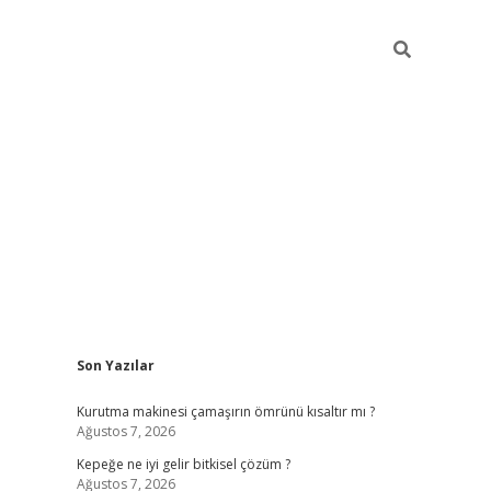
Sidebar
Son Yazılar
ilbet giriş
Kurutma makinesi çamaşırın ömrünü kısaltır mı ?
Ağustos 7, 2026
Kepeğe ne iyi gelir bitkisel çözüm ?
Ağustos 7, 2026