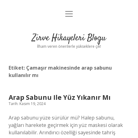
menüyü
Anasayfa
aç
Gizlilik Politikası
Zirve Hikayeleri Blogu
Yasal Uyarı
İlham veren önerilerle yükseklere çık!
Hakkımızda
Etiket:
Çamaşır makinesinde arap sabunu
kullanılır mı
Arap Sabunu Ile Yüz Yıkanır Mı
Tarih: Kasım 19, 2024
Arap sabunu yüze sürülür mü? Halep sabunu,
yağları harekete geçirmek için yüz maskesi olarak
kullanılabilir. Arındırıcı özelliği sayesinde tahriş