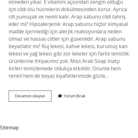
etmeden yıkar. E vitamini açısından zengin olduğu
için cildi ölü hücrelerin dökülmesinden korur. Ayrıca
cilt yumuşak ve nemli kalır. Arap sabunu cildi tahriş
eder mi? Hipoalerjenik: Arap sabunu hiçbir kimyasal
madde içermediği için alerjik reaksiyonlara neden
olmaz ve hassas ciltler için güvenlidir. Arap sabunu
beyazlatır mı? Ruj lekesi, kahve lekesi, kurumuş kan
lekesi ve yağ lekesi gibi zor lekeler için farklı temizlik
ürünlerine ihtiyacımız yok. Miss Arab Soap inatçı
kirleri temizlemede oldukça etkilidir. Onunla hem
renkli hem de beyaz kıyafetlerinizde gözle…
Arap
Devamını okuyun
Yorum Bırak
Sabunu
Ile
Yüz
Yıkanır
Mı
Sitemap