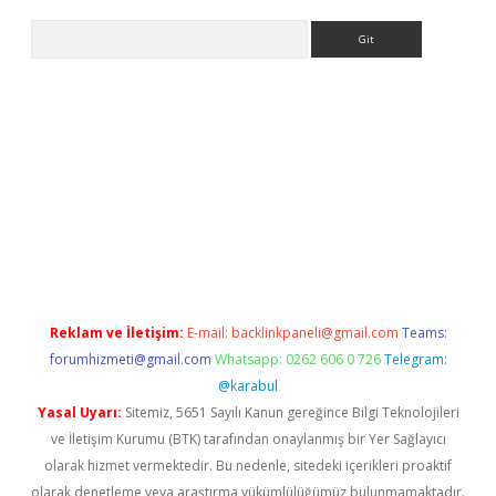
Arama
giriş
Reklam ve İletişim:
E-mail:
backlinkpaneli@gmail.com
Teams:
forumhizmeti@gmail.com
Whatsapp: 0262 606 0 726
Telegram:
@karabul
Yasal Uyarı:
Sitemiz, 5651 Sayılı Kanun gereğince Bilgi Teknolojileri
ve İletişim Kurumu (BTK) tarafından onaylanmış bir Yer Sağlayıcı
olarak hizmet vermektedir. Bu nedenle, sitedeki içerikleri proaktif
olarak denetleme veya araştırma yükümlülüğümüz bulunmamaktadır.