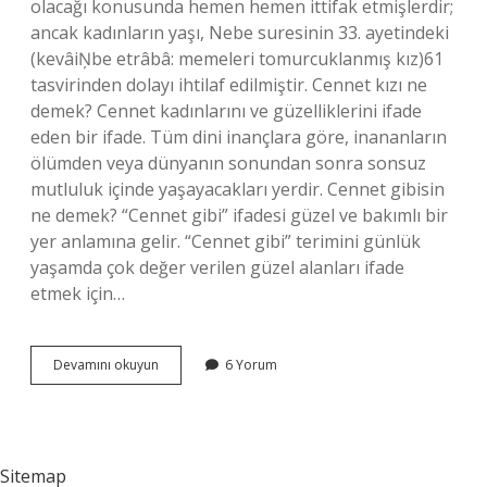
olacağı konusunda hemen hemen ittifak etmişlerdir;
ancak kadınların yaşı, Nebe suresinin 33. ayetindeki
(kevâiŅbe etrâbâ: memeleri tomurcuklanmış kız)61
tasvirinden dolayı ihtilaf edilmiştir. Cennet kızı ne
demek? Cennet kadınlarını ve güzelliklerini ifade
eden bir ifade. Tüm dini inançlara göre, inananların
ölümden veya dünyanın sonundan sonra sonsuz
mutluluk içinde yaşayacakları yerdir. Cennet gibisin
ne demek? “Cennet gibi” ifadesi güzel ve bakımlı bir
yer anlamına gelir. “Cennet gibi” terimini günlük
yaşamda çok değer verilen güzel alanları ifade
etmek için…
Cennet
Devamını okuyun
6 Yorum
Kadını
Ne
Demek
Sitemap