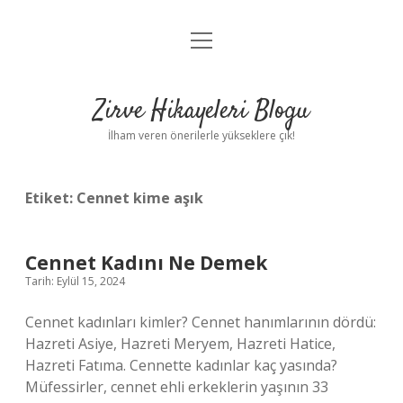
menüyü
Anasayfa
aç
Gizlilik Politikası
Zirve Hikayeleri Blogu
Yasal Uyarı
İlham veren önerilerle yükseklere çık!
Hakkımızda
Etiket:
Cennet kime aşık
Cennet Kadını Ne Demek
Tarih: Eylül 15, 2024
Cennet kadınları kimler? Cennet hanımlarının dördü:
Hazreti Asiye, Hazreti Meryem, Hazreti Hatice,
Hazreti Fatıma. Cennette kadınlar kaç yasında?
Müfessirler, cennet ehli erkeklerin yaşının 33