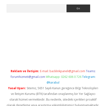
Arama
iriş
Reklam ve İletişim:
E-mail:
backlinkpaneli@gmail.com
Teams:
forumhizmeti@gmail.com
Whatsapp: 0262 606 0 726
Telegram:
@karabul
Yasal Uyarı:
Sitemiz, 5651 Sayılı Kanun gereğince Bilgi Teknolojileri
ve İletişim Kurumu (BTK) tarafından onaylanmış bir Yer Sağlayıcı
olarak hizmet vermektedir. Bu nedenle, sitedeki içerikleri proaktif
olarak denetleme veya araştırma yükümlülüğümüz bulunmamaktadır.