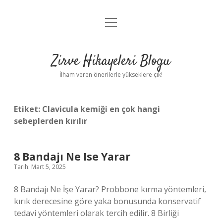
menüyü
Anasayfa
aç
Gizlilik Politikası
Zirve Hikayeleri Blogu
Yasal Uyarı
İlham veren önerilerle yükseklere çık!
Hakkımızda
Etiket:
Clavicula kemiği en çok hangi
sebeplerden kırılır
8 Bandajı Ne Ise Yarar
Tarih: Mart 5, 2025
8 Bandajı Ne İşe Yarar? Probbone kırma yöntemleri,
kırık derecesine göre yaka bonusunda konservatif
tedavi yöntemleri olarak tercih edilir. 8 Birliği