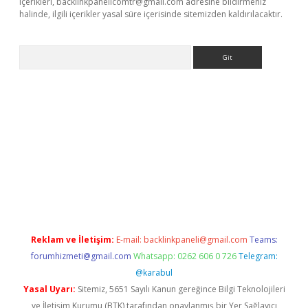
içerikleri,
backlinkpanelicomtr@gmail.com
adresine bildirmeniz
halinde, ilgili içerikler yasal süre içerisinde sitemizden kaldırılacaktır.
Arama
iriş
Reklam ve İletişim:
E-mail:
backlinkpaneli@gmail.com
Teams:
forumhizmeti@gmail.com
Whatsapp: 0262 606 0 726
Telegram:
@karabul
Yasal Uyarı:
Sitemiz, 5651 Sayılı Kanun gereğince Bilgi Teknolojileri
ve İletişim Kurumu (BTK) tarafından onaylanmış bir Yer Sağlayıcı