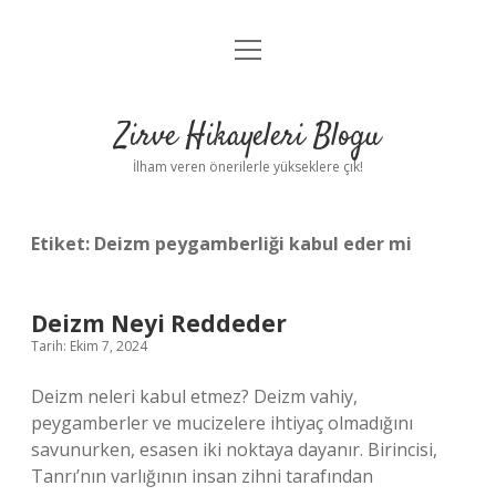
menüyü
Anasayfa
aç
Gizlilik Politikası
Zirve Hikayeleri Blogu
Yasal Uyarı
İlham veren önerilerle yükseklere çık!
Hakkımızda
Etiket:
Deizm peygamberliği kabul eder mi
Deizm Neyi Reddeder
Tarih: Ekim 7, 2024
Deizm neleri kabul etmez? Deizm vahiy,
peygamberler ve mucizelere ihtiyaç olmadığını
savunurken, esasen iki noktaya dayanır. Birincisi,
Tanrı’nın varlığının insan zihni tarafından