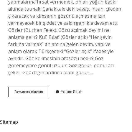
yapmalarına fırsat vermemek, onları yoğun baskı
altında tutmak: Çanakkale’deki savaş, insanı çileden
çıkaracak ve kimsenin gözünü açmasına izin
vermeyecek bir şiddet ve saldırganlıkla devam etti.
Gözler (Burhan Felek). Gözü açılmak deyimi ne
anlama gelir? Ku ĭlat‘ (Gözler açık) “Her şeyin
farkına varmak” anlamına gelen deyim, yapı ve
anlam olarak Türkçedeki “Gözler açık” ifadesiyle
aynıdır. Göz kelimesinin atasözü nedir? Göz
göremeyince gönül üzülür. Göz görür, gönül acı
çeker. Göz dağın ardında olanı görür,…
Göz
Devamını okuyun
Yorum Bırak
Açtırmamak
Atasözü
Mü
Sitemap