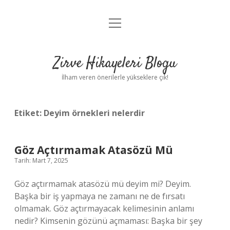
menüyü
Anasayfa
aç
Gizlilik Politikası
Zirve Hikayeleri Blogu
Yasal Uyarı
İlham veren önerilerle yükseklere çık!
Hakkımızda
Etiket:
Deyim örnekleri nelerdir
Göz Açtırmamak Atasözü Mü
Tarih: Mart 7, 2025
Göz açtırmamak atasözü mü deyim mi? Deyim.
Başka bir iş yapmaya ne zamanı ne de fırsatı
olmamak. Göz açtırmayacak kelimesinin anlamı
nedir? Kimsenin gözünü açmaması: Başka bir şey