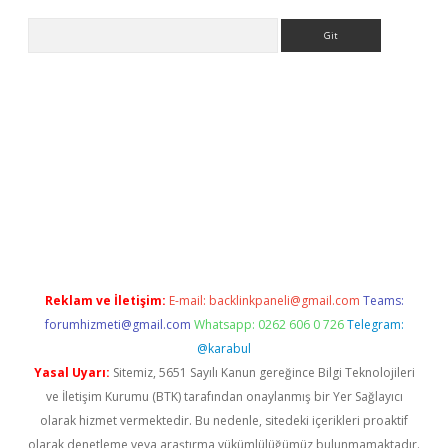
Arama
iriş
Reklam ve İletişim:
E-mail:
backlinkpaneli@gmail.com
Teams:
forumhizmeti@gmail.com
Whatsapp: 0262 606 0 726
Telegram:
@karabul
Yasal Uyarı:
Sitemiz, 5651 Sayılı Kanun gereğince Bilgi Teknolojileri
ve İletişim Kurumu (BTK) tarafından onaylanmış bir Yer Sağlayıcı
olarak hizmet vermektedir. Bu nedenle, sitedeki içerikleri proaktif
olarak denetleme veya araştırma yükümlülüğümüz bulunmamaktadır.