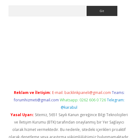
Arama
iriş
Reklam ve İletişim:
E-mail:
backlinkpaneli@gmail.com
Teams:
forumhizmeti@gmail.com
Whatsapp: 0262 606 0 726
Telegram:
@karabul
Yasal Uyarı:
Sitemiz, 5651 Sayılı Kanun gereğince Bilgi Teknolojileri
ve İletişim Kurumu (BTK) tarafından onaylanmış bir Yer Sağlayıcı
olarak hizmet vermektedir. Bu nedenle, sitedeki içerikleri proaktif
olarak denetleme veya araştırma yükümlülüğümüz bulunmamaktadır.