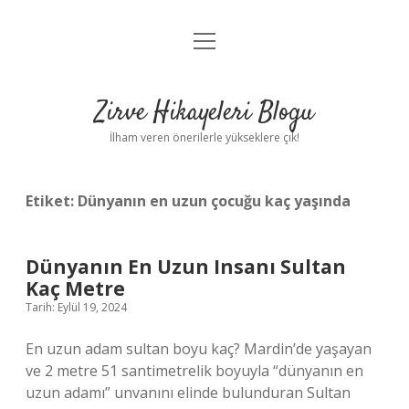
menüyü
Anasayfa
aç
Gizlilik Politikası
Zirve Hikayeleri Blogu
Yasal Uyarı
İlham veren önerilerle yükseklere çık!
Hakkımızda
Etiket:
Dünyanın en uzun çocuğu kaç yaşında
Dünyanın En Uzun Insanı Sultan
Kaç Metre
Tarih: Eylül 19, 2024
En uzun adam sultan boyu kaç? Mardin’de yaşayan
ve 2 metre 51 santimetrelik boyuyla “dünyanın en
uzun adamı” unvanını elinde bulunduran Sultan