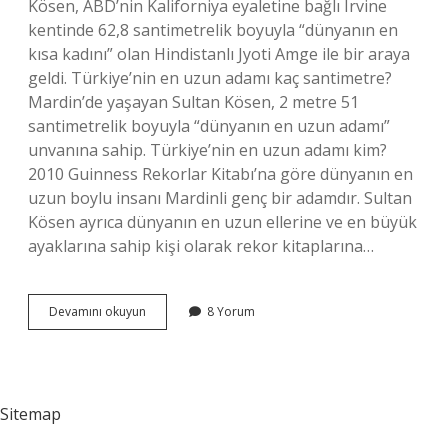
Kösen, ABD’nin Kaliforniya eyaletine bağlı Irvine
kentinde 62,8 santimetrelik boyuyla “dünyanın en
kısa kadını” olan Hindistanlı Jyoti Amge ile bir araya
geldi. Türkiye’nin en uzun adamı kaç santimetre?
Mardin’de yaşayan Sultan Kösen, 2 metre 51
santimetrelik boyuyla “dünyanın en uzun adamı”
unvanına sahip. Türkiye’nin en uzun adamı kim?
2010 Guinness Rekorlar Kitabı’na göre dünyanın en
uzun boylu insanı Mardinli genç bir adamdır. Sultan
Kösen ayrıca dünyanın en uzun ellerine ve en büyük
ayaklarına sahip kişi olarak rekor kitaplarına…
Dünyanın
Devamını okuyun
8 Yorum
En
Uzun
Insanı
Sultan
Kaç
Sitemap
Metre