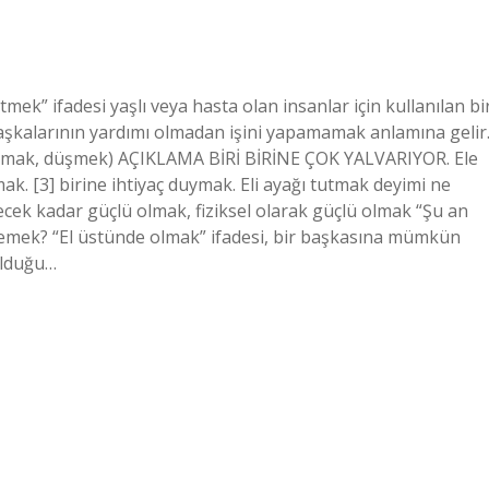
k” ifadesi yaşlı veya hasta olan insanlar için kullanılan bi
başkalarının yardımı olmadan işini yapamamak anlamına gelir
şmak, düşmek) AÇIKLAMA BİRİ BİRİNE ÇOK YALVARIYOR. Ele
k. [3] birine ihtiyaç duymak. Eli ayağı tutmak deyimi ne
ek kadar güçlü olmak, fiziksel olarak güçlü olmak “Şu an
demek? “El üstünde olmak” ifadesi, bir başkasına mümkün
olduğu…