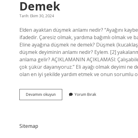
Demek
Tarih: Ekim 30, 2024
Elden ayaktan düşmek anlamı nedir? “Ayağını kaybetme
ifadedir. Çaresiz olmak, yardıma bağımlı olmak ve 
Eline ayağına düşmek ne demek? Düşmek (kucakla
düşmek deyiminin anlamı nedir? Eylem. [2] yakalanma
anlama gelir? AÇIKLAMANIN AÇIKLAMASI: Çalışabilec
çok şükür dayanıyoruz.” Eli ayağı olmak deyimi ne 
olan en iyi şekilde yardım etmek ve onun sorumlu 
Elden
Devamını okuyun
Yorum Bırak
Ayaktan
Düşmek
Deyiminin
Anlamı
Ne
Sitemap
Demek