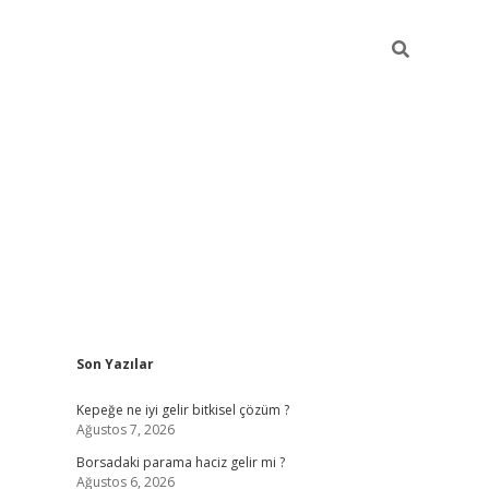
Sidebar
Son Yazılar
ilbet giriş
Kepeğe ne iyi gelir bitkisel çözüm ?
Ağustos 7, 2026
e
Borsadaki parama haciz gelir mi ?
Ağustos 6, 2026