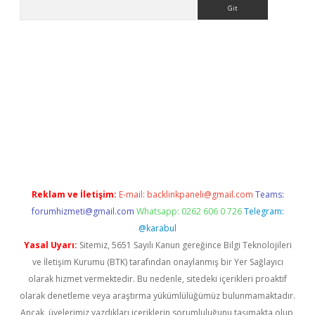
Arama
iriş
Reklam ve İletişim:
E-mail:
backlinkpaneli@gmail.com
Teams:
forumhizmeti@gmail.com
Whatsapp: 0262 606 0 726
Telegram:
@karabul
Yasal Uyarı:
Sitemiz, 5651 Sayılı Kanun gereğince Bilgi Teknolojileri
ve İletişim Kurumu (BTK) tarafından onaylanmış bir Yer Sağlayıcı
olarak hizmet vermektedir. Bu nedenle, sitedeki içerikleri proaktif
olarak denetleme veya araştırma yükümlülüğümüz bulunmamaktadır.
Ancak, üyelerimiz yazdıkları içeriklerin sorumluluğunu taşımakta olup,