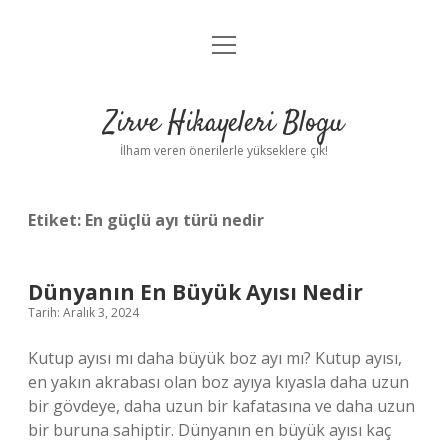
menüyü
Anasayfa
aç
Gizlilik Politikası
Zirve Hikayeleri Blogu
Yasal Uyarı
İlham veren önerilerle yükseklere çık!
Hakkımızda
Etiket:
En güçlü ayı türü nedir
Dünyanın En Büyük Ayısı Nedir
Tarih: Aralık 3, 2024
Kutup ayısı mı daha büyük boz ayı mı? Kutup ayısı,
en yakın akrabası olan boz ayıya kıyasla daha uzun
bir gövdeye, daha uzun bir kafatasına ve daha uzun
bir buruna sahiptir. Dünyanın en büyük ayısı kaç