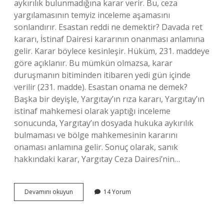
aykırılık bulunmadığına karar verir. Bu, ceza
yargılamasının temyiz inceleme aşamasını
sonlandırır. Esastan reddi ne demektir? Davada ret
kararı, İstinaf Dairesi kararının onanması anlamına
gelir. Karar böylece kesinleşir. Hüküm, 231. maddeye
göre açıklanır. Bu mümkün olmazsa, karar
duruşmanın bitiminden itibaren yedi gün içinde
verilir (231. madde). Esastan onama ne demek?
Başka bir deyişle, Yargıtay’ın rıza kararı, Yargıtay’ın
istinaf mahkemesi olarak yaptığı inceleme
sonucunda, Yargıtay’ın dosyada hukuka aykırılık
bulmaması ve bölge mahkemesinin kararını
onaması anlamına gelir. Sonuç olarak, sanık
hakkındaki karar, Yargıtay Ceza Dairesi’nin…
Esastan
Devamını okuyun
14 Yorum
Reddi
Ile
Hükmün