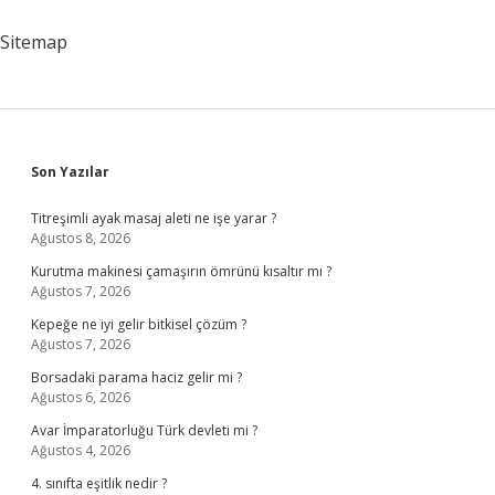
Onanması
Ne
Sitemap
Demek
Sidebar
Son Yazılar
Titreşimli ayak masaj aleti ne işe yarar ?
Ağustos 8, 2026
Kurutma makinesi çamaşırın ömrünü kısaltır mı ?
Ağustos 7, 2026
Kepeğe ne iyi gelir bitkisel çözüm ?
Ağustos 7, 2026
Borsadaki parama haciz gelir mi ?
Ağustos 6, 2026
Avar İmparatorluğu Türk devleti mi ?
Ağustos 4, 2026
4. sınıfta eşitlik nedir ?