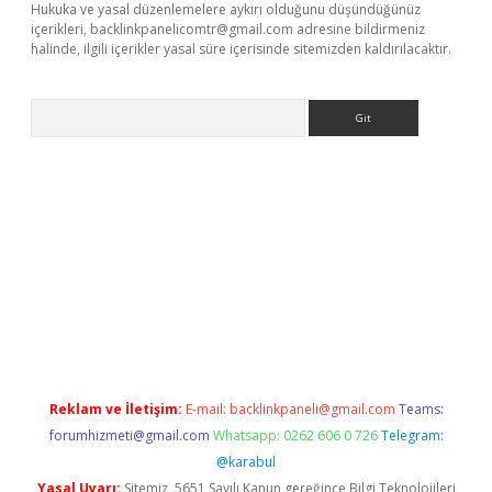
Hukuka ve yasal düzenlemelere aykırı olduğunu düşündüğünüz
içerikleri,
backlinkpanelicomtr@gmail.com
adresine bildirmeniz
halinde, ilgili içerikler yasal süre içerisinde sitemizden kaldırılacaktır.
Arama
riş
Reklam ve İletişim:
E-mail:
backlinkpaneli@gmail.com
Teams:
forumhizmeti@gmail.com
Whatsapp: 0262 606 0 726
Telegram:
@karabul
Yasal Uyarı:
Sitemiz, 5651 Sayılı Kanun gereğince Bilgi Teknolojileri