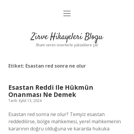
menüyü
Anasayfa
aç
Gizlilik Politikası
Zirve Hikayeleri Blogu
Yasal Uyarı
İlham veren önerilerle yükseklere çık!
Hakkımızda
Etiket:
Esastan red sonra ne olur
Esastan Reddi Ile Hükmün
Onanması Ne Demek
Tarih: Eylül 13, 2024
Esastan red sonra ne olur? Temyiz esastan
reddedilirse, bölge mahkemesi, yerel mahkemenin
kararının doğru olduğuna ve kararda hukuka