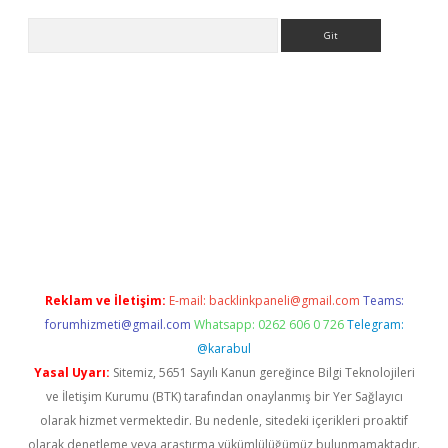
Arama
iriş
Reklam ve İletişim:
E-mail:
backlinkpaneli@gmail.com
Teams:
forumhizmeti@gmail.com
Whatsapp: 0262 606 0 726
Telegram:
@karabul
Yasal Uyarı:
Sitemiz, 5651 Sayılı Kanun gereğince Bilgi Teknolojileri
ve İletişim Kurumu (BTK) tarafından onaylanmış bir Yer Sağlayıcı
olarak hizmet vermektedir. Bu nedenle, sitedeki içerikleri proaktif
olarak denetleme veya araştırma yükümlülüğümüz bulunmamaktadır.