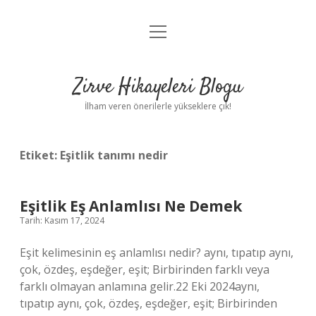
menüyü
Anasayfa
aç
Gizlilik Politikası
Zirve Hikayeleri Blogu
Yasal Uyarı
İlham veren önerilerle yükseklere çık!
Hakkımızda
Etiket:
Eşitlik tanımı nedir
Eşitlik Eş Anlamlısı Ne Demek
Tarih: Kasım 17, 2024
Eşit kelimesinin eş anlamlısı nedir? aynı, tıpatıp aynı,
çok, özdeş, eşdeğer, eşit; Birbirinden farklı veya
farklı olmayan anlamına gelir.22 Eki 2024aynı,
tıpatıp aynı, çok, özdeş, eşdeğer, eşit; Birbirinden