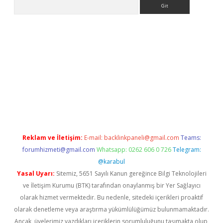
Arama
iriş
Reklam ve İletişim:
E-mail:
backlinkpaneli@gmail.com
Teams:
forumhizmeti@gmail.com
Whatsapp: 0262 606 0 726
Telegram:
@karabul
Yasal Uyarı:
Sitemiz, 5651 Sayılı Kanun gereğince Bilgi Teknolojileri
ve İletişim Kurumu (BTK) tarafından onaylanmış bir Yer Sağlayıcı
olarak hizmet vermektedir. Bu nedenle, sitedeki içerikleri proaktif
olarak denetleme veya araştırma yükümlülüğümüz bulunmamaktadır.
Ancak, üyelerimiz yazdıkları içeriklerin sorumluluğunu taşımakta olup,