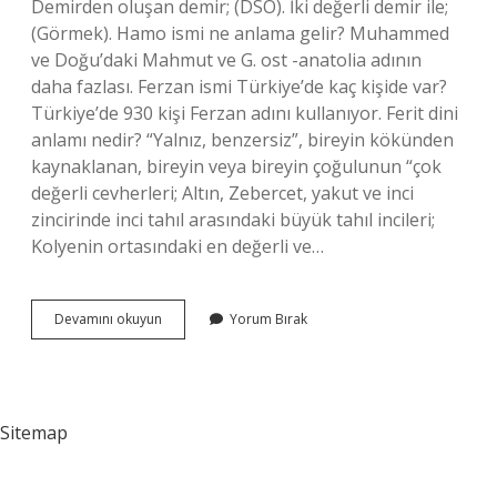
Demirden oluşan demir; (DSÖ). İki değerli demir ile;
(Görmek). Hamo ismi ne anlama gelir? Muhammed
ve Doğu’daki Mahmut ve G. ost -anatolia adının
daha fazlası. Ferzan ismi Türkiye’de kaç kişide var?
Türkiye’de 930 kişi Ferzan adını kullanıyor. Ferit dini
anlamı nedir? “Yalnız, benzersiz”, bireyin kökünden
kaynaklanan, bireyin veya bireyin çoğulunun “çok
değerli cevherleri; Altın, Zebercet, yakut ve inci
zincirinde inci tahıl arasındaki büyük tahıl incileri;
Kolyenin ortasındaki en değerli ve…
Ferho
Devamını okuyun
Yorum Bırak
Ismi
Nereden
Gelir
Sitemap