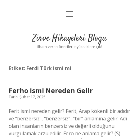
menüyü
Anasayfa
aç
Gizlilik Politikası
Zirve Hikayeleri Blogu
Yasal Uyarı
İlham veren önerilerle yükseklere çık!
Hakkımızda
Etiket:
Ferdi Türk ismi mi
Ferho Ismi Nereden Gelir
Tarih: Şubat 17, 2025
Ferit ismi nereden gelir? Ferit, Arap kökenli bir adıdır
ve “benzersiz”, “benzersiz”, “bir” anlamına gelir. Adı
olan insanların benzersiz ve değerli olduğunu
vurgulamak arzu edilir. Fero ne anlama gelir? (S).