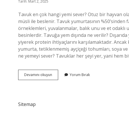
Tarih: Mart 2, 2025
Tavuk en çok hangi yemi sever? Otuz bir hayvan ol
müsli ile beslenir. Tavuk yumurtasının %50’sinden f
örneklemleri, yuvalanmalar, balık unu ve et odaklı u
besinlerdir. Tavuğa yem dışında ne verilir? Dışarıda y
yiyerek protein ihtiyaçlarını karşılamaktadır. Ancak k
yumurta, tetiklenmemiş ayçiçeği tohumları, soya ve çi
ne yemeyi sever? Tavuklar her şeyi yer, yani hem b
Tavuklara
Devamını okuyun
Yorum Bırak
Yem
Olarak
Ne
Verilmeli
Sitemap