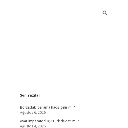
Sidebar
Son Yazılar
ilbet giriş
Borsadaki parama haciz gelir mi ?
Ağustos 6, 2026
Avar İmparatorluğu Türk devleti mi ?
Ağustos 4, 2026