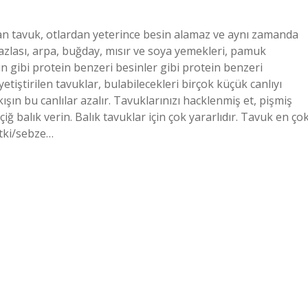
an tavuk, otlardan yeterince besin alamaz ve aynı zamanda
azlası, arpa, buğday, mısır ve soya yemekleri, pamuk
n gibi protein benzeri besinler gibi protein benzeri
etiştirilen tavuklar, bulabilecekleri birçok küçük canlıyı
ışın bu canlılar azalır. Tavuklarınızı hacklenmiş et, pişmiş
ğ balık verin. Balık tavuklar için çok yararlıdır. Tavuk en ço
itki/sebze…