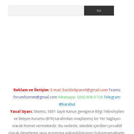
Arama
iriş
Reklam ve İletişim:
E-mail:
backlinkpaneli@gmail.com
Teams:
forumhizmeti@gmail.com
Whatsapp: 0262 606 0 726
Telegram:
@karabul
Yasal Uyarı:
Sitemiz, 5651 Sayılı Kanun gereğince Bilgi Teknolojileri
ve İletişim Kurumu (BTK) tarafından onaylanmış bir Yer Sağlayıcı
olarak hizmet vermektedir. Bu nedenle, sitedeki içerikleri proaktif
olarak denetleme veya araştırma yükümlülüğümüz bulunmamaktadır.