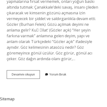
yapmalarına fırsat vermemek, onları yoğun baskı
altında tutmak: Çanakkale’deki savaş, insanı çileden
çıkaracak ve kimsenin gözünü açmasına izin
vermeyecek bir şiddet ve saldırganlıkla devam etti.
Gözler (Burhan Felek). Gözü açılmak deyimi ne
anlama gelir? Ku ĭlat‘ (Gözler açık) “Her şeyin
farkına varmak” anlamına gelen deyim, yapı ve
anlam olarak Türkçedeki “Gözler açık” ifadesiyle
aynıdır. Göz kelimesinin atasözü nedir? Göz
göremeyince gönül üzülür. Göz görür, gönül acı
çeker. Göz dağın ardında olanı görür,…
Göz
Devamını okuyun
Yorum Bırak
Açtırmamak
Atasözü
Mü
Sitemap