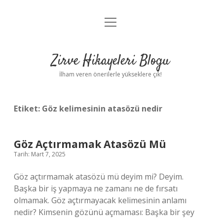
menüyü
Anasayfa
aç
Gizlilik Politikası
Zirve Hikayeleri Blogu
Yasal Uyarı
İlham veren önerilerle yükseklere çık!
Hakkımızda
Etiket:
Göz kelimesinin atasözü nedir
Göz Açtırmamak Atasözü Mü
Tarih: Mart 7, 2025
Göz açtırmamak atasözü mü deyim mi? Deyim.
Başka bir iş yapmaya ne zamanı ne de fırsatı
olmamak. Göz açtırmayacak kelimesinin anlamı
nedir? Kimsenin gözünü açmaması: Başka bir şey