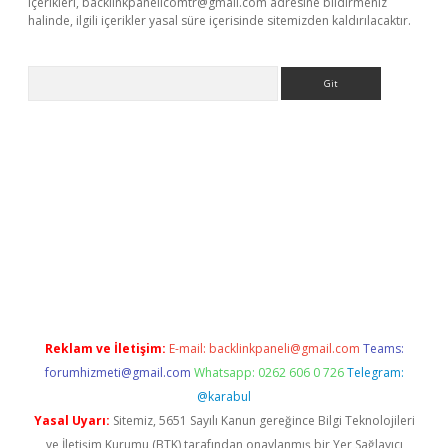
içerikleri,
backlinkpanelicomtr@gmail.com
adresine bildirmeniz
halinde, ilgili içerikler yasal süre içerisinde sitemizden kaldırılacaktır.
Arama
giriş
Reklam ve İletişim:
E-mail:
backlinkpaneli@gmail.com
Teams:
forumhizmeti@gmail.com
Whatsapp: 0262 606 0 726
Telegram:
@karabul
Yasal Uyarı:
Sitemiz, 5651 Sayılı Kanun gereğince Bilgi Teknolojileri
ve İletişim Kurumu (BTK) tarafından onaylanmış bir Yer Sağlayıcı