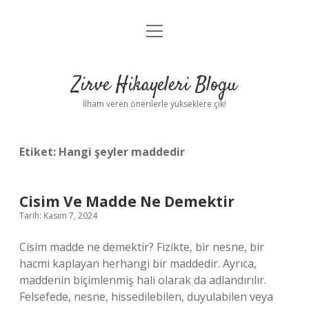
menüyü
Anasayfa
aç
Gizlilik Politikası
Zirve Hikayeleri Blogu
Yasal Uyarı
İlham veren önerilerle yükseklere çık!
Hakkımızda
Etiket:
Hangi şeyler maddedir
Cisim Ve Madde Ne Demektir
Tarih: Kasım 7, 2024
Cisim madde ne demektir? Fizikte, bir nesne, bir
hacmi kaplayan herhangi bir maddedir. Ayrıca,
maddenin biçimlenmiş hali olarak da adlandırılır.
Felsefede, nesne, hissedilebilen, duyulabilen veya