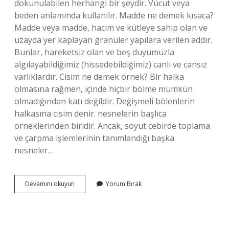
dokunulabilen herhangi bir şeydir. Vücut veya
beden anlamında kullanılır. Madde ne demek kısaca?
Madde veya madde, hacim ve kütleye sahip olan ve
uzayda yer kaplayan granüler yapılara verilen addır.
Bunlar, hareketsiz olan ve beş duyumuzla
algılayabildiğimiz (hissedebildiğimiz) canlı ve cansız
varlıklardır. Cisim ne demek örnek? Bir halka
olmasına rağmen, içinde hiçbir bölme mümkün
olmadığından katı değildir. Değişmeli bölenlerin
halkasına cisim denir. nesnelerin başlıca
örneklerinden biridir. Ancak, soyut cebirde toplama
ve çarpma işlemlerinin tanımlandığı başka
nesneler…
Cisim
Devamını okuyun
Yorum Bırak
Ve
Madde
Ne
Demektir