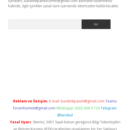
içerikleri,
backlinkpanelicomtr@gmail.com
adresine bildirmeniz
halinde, ilgili içerikler yasal süre içerisinde sitemizden kaldırılacaktır.
Arama
iriş
Reklam ve İletişim:
E-mail:
backlinkpaneli@gmail.com
Teams:
forumhizmeti@gmail.com
Whatsapp: 0262 606 0 726
Telegram:
@karabul
Yasal Uyarı:
Sitemiz, 5651 Sayılı Kanun gereğince Bilgi Teknolojileri
ve İletişim Kurumu (BTK) tarafından onaylanmış bir Yer Sağlayıcı