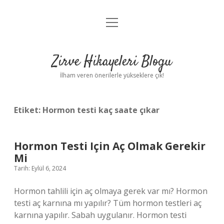
menüyü
Anasayfa
aç
Gizlilik Politikası
Zirve Hikayeleri Blogu
Yasal Uyarı
İlham veren önerilerle yükseklere çık!
Hakkımızda
Etiket:
Hormon testi kaç saate çıkar
Hormon Testi Için Aç Olmak Gerekir
Mi
Tarih: Eylül 6, 2024
Hormon tahlili için aç olmaya gerek var mı? Hormon
testi aç karnına mı yapılır? Tüm hormon testleri aç
karnına yapılır. Sabah uygulanır. Hormon testi