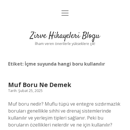
menüyü
Anasayfa
aç
Gizlilik Politikası
Zirve Hikayeleri Blogu
Yasal Uyarı
İlham veren önerilerle yükseklere çık!
Hakkımızda
Etiket:
İçme suyunda hangi boru kullanılır
Muf Boru Ne Demek
Tarih: Şubat 25, 2025
Muf boru nedir? Muflu tüpü ve entegre sızdırmazlık
boruları genellikle sıhhi ve drenaj sistemlerinde
kullanılır ve yerleşim tipleri sağlanır. Peki bu
boruların özellikleri nelerdir ve ne için kullanılır?