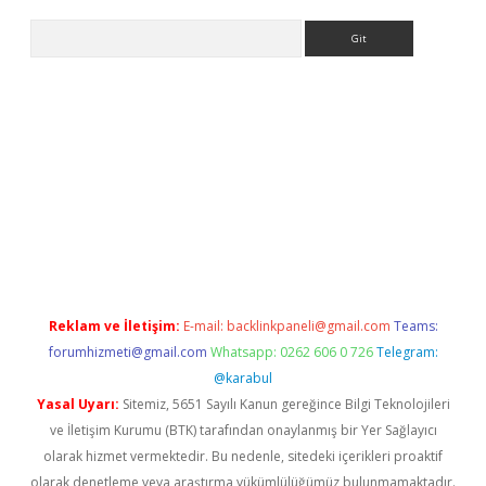
Arama
iriş
Reklam ve İletişim:
E-mail:
backlinkpaneli@gmail.com
Teams:
forumhizmeti@gmail.com
Whatsapp: 0262 606 0 726
Telegram:
@karabul
Yasal Uyarı:
Sitemiz, 5651 Sayılı Kanun gereğince Bilgi Teknolojileri
ve İletişim Kurumu (BTK) tarafından onaylanmış bir Yer Sağlayıcı
olarak hizmet vermektedir. Bu nedenle, sitedeki içerikleri proaktif
olarak denetleme veya araştırma yükümlülüğümüz bulunmamaktadır.