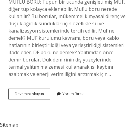
MUFLU BORU: Tüpün bir ucunda genişletilmiş MUF,
diğer tüp kolayca eklenebilir. Muflu boru nerede
kullanılır? Bu borular, mükemmel kimyasal direnç ve
düşük ağırlık sundukları için özellikle su ve
kanalizasyon sistemlerinde tercih edilir. Muf ne
demek? MUF kurulumu kavramı, boru veya kablo
hatlarının birleştirildiği veya yerleştirildiği sistemleri
ifade eder. DF boru ne demek? Yalıtımdan önce
demir borular, Dük demirinin dış yüzeylerinde
termal yalıtım malzemesi kullanarak ısı kaybını
azaltmak ve enerji verimliliğini arttırmak için…
Muf
Devamını okuyun
Yorum Bırak
Boru
Ne
Demek
Sitemap