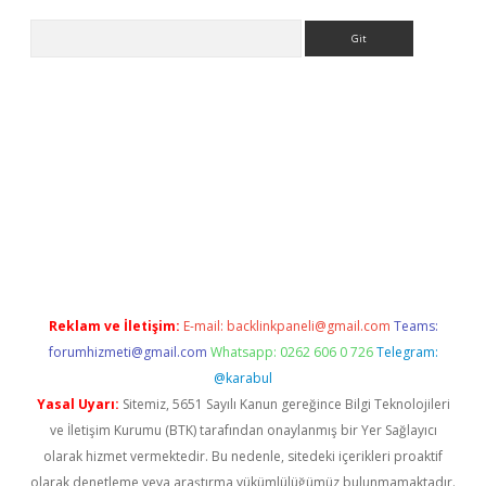
Arama
iriş
Reklam ve İletişim:
E-mail:
backlinkpaneli@gmail.com
Teams:
forumhizmeti@gmail.com
Whatsapp: 0262 606 0 726
Telegram:
@karabul
Yasal Uyarı:
Sitemiz, 5651 Sayılı Kanun gereğince Bilgi Teknolojileri
ve İletişim Kurumu (BTK) tarafından onaylanmış bir Yer Sağlayıcı
olarak hizmet vermektedir. Bu nedenle, sitedeki içerikleri proaktif
olarak denetleme veya araştırma yükümlülüğümüz bulunmamaktadır.