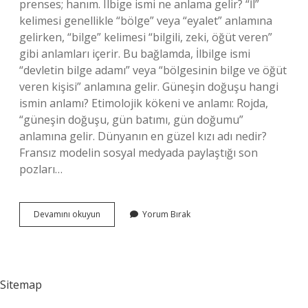
prenses; hanım. Ilbige ismi ne anlama gelir? “İl”
kelimesi genellikle “bölge” veya “eyalet” anlamına
gelirken, “bilge” kelimesi “bilgili, zeki, öğüt veren”
gibi anlamları içerir. Bu bağlamda, İlbilge ismi
“devletin bilge adamı” veya “bölgesinin bilge ve öğüt
veren kişisi” anlamına gelir. Güneşin doğuşu hangi
ismin anlamı? Etimolojik kökeni ve anlamı: Rojda,
“güneşin doğuşu, gün batımı, gün doğumu”
anlamına gelir. Dünyanın en güzel kızı adı nedir?
Fransız modelin sosyal medyada paylaştığı son
pozları…
Ilbüke
Devamını okuyun
Yorum Bırak
Isminin
Manası
Nedir
Sitemap