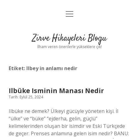
menüyü
Anasayfa
aç
Gizlilik Politikası
Zirve Hikayeleri Blogu
Yasal Uyarı
İlham veren önerilerle yükseklere çık!
Hakkımızda
Etiket:
Ilbey in anlamı nedir
Ilbüke Isminin Manası Nedir
Tarih: Eylül 25, 2024
Ilbüke ne demek? Ülkeyi gücüyle yöneten kişi. İl
“ülke” ve “büke” “ejderha, gelin, güçlü”
kelimelerinden oluşan bir isimdir ve Eski Türkçede
de geçer. Prenses anlamına gelen isim nedir? BANU: