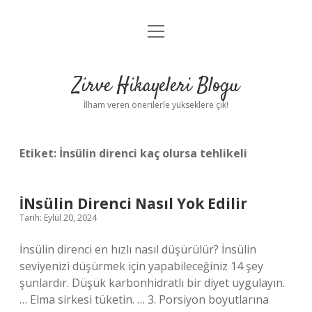
menüyü
Anasayfa
aç
Gizlilik Politikası
Zirve Hikayeleri Blogu
Yasal Uyarı
İlham veren önerilerle yükseklere çık!
Hakkımızda
Etiket:
İnsülin direnci kaç olursa tehlikeli
İNsülin Direnci Nasıl Yok Edilir
Tarih: Eylül 20, 2024
İnsülin direnci en hızlı nasıl düşürülür? İnsülin
seviyenizi düşürmek için yapabileceğiniz 14 şey
şunlardır. Düşük karbonhidratlı bir diyet uygulayın.
… Elma sirkesi tüketin. … 3. Porsiyon boyutlarına