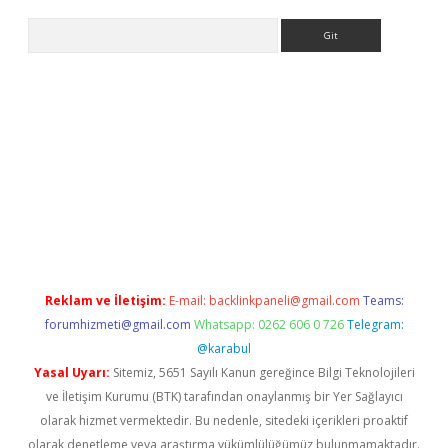
Arama
iriş
Reklam ve İletişim:
E-mail:
backlinkpaneli@gmail.com
Teams:
forumhizmeti@gmail.com
Whatsapp: 0262 606 0 726
Telegram:
@karabul
Yasal Uyarı:
Sitemiz, 5651 Sayılı Kanun gereğince Bilgi Teknolojileri
ve İletişim Kurumu (BTK) tarafından onaylanmış bir Yer Sağlayıcı
olarak hizmet vermektedir. Bu nedenle, sitedeki içerikleri proaktif
olarak denetleme veya araştırma yükümlülüğümüz bulunmamaktadır.