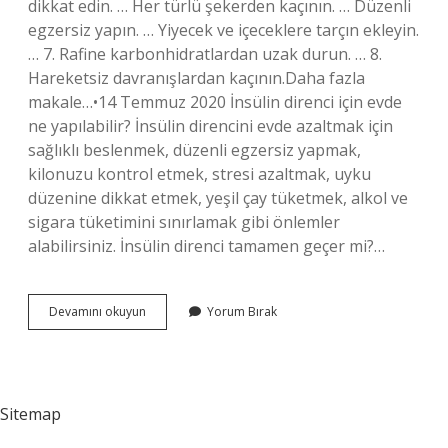
dikkat edin. … Her türlü şekerden kaçının. … Düzenli
egzersiz yapın. … Yiyecek ve içeceklere tarçın ekleyin.
… 7. Rafine karbonhidratlardan uzak durun. … 8.
Hareketsiz davranışlardan kaçının.Daha fazla
makale…•14 Temmuz 2020 İnsülin direnci için evde
ne yapılabilir? İnsülin direncini evde azaltmak için
sağlıklı beslenmek, düzenli egzersiz yapmak,
kilonuzu kontrol etmek, stresi azaltmak, uyku
düzenine dikkat etmek, yeşil çay tüketmek, alkol ve
sigara tüketimini sınırlamak gibi önlemler
alabilirsiniz. İnsülin direnci tamamen geçer mi?…
İNsülin
Devamını okuyun
Yorum Bırak
Direnci
Nasıl
Yok
Edilir
Sitemap