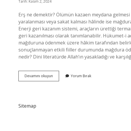
Tarih: Kasım 2, 2024
Erş ne demektir? Ölümün kazaen meydana gelmesi h
yaralanması veya sakat kalması hâlinde ise mağdura
Enerji geri kazanım sistemi, araçların ürettiği terma
geri kazanılması olarak tanımlanabilir. Hükumet-i ad
mağduruna ödenmek üzere hâkim tarafından belirle
sonuçlanmayan etkili fiiller durumunda mağdura öde
nedir? Dini literatürde Allah’ın yasakladığı ve karşı
Erş
Devamını okuyun
Yorum Bırak
Ne
Demek
Fıkıh
Sitemap