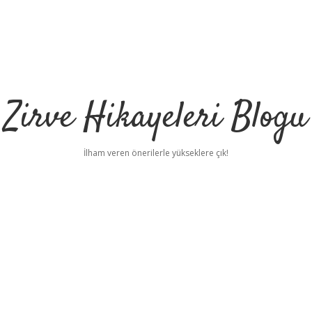
Zirve Hikayeleri Blogu
İlham veren önerilerle yükseklere çık!