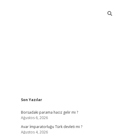
Sidebar
Son Yazılar
ilbet giriş
Borsadaki parama haciz gelir mi ?
Ağustos 6, 2026
Avar İmparatorluğu Türk devleti mi ?
Ağustos 4, 2026