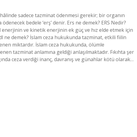
âlinde sadece tazminat ödenmesi gerekir; bir organın
 ödenecek bedele ‘erş’ denir. Ers ne demek? ERS Nedir?
l enerjinin ve kinetik enerjinin ek güç ve hız elde etmek için
l ne demek? İslam ceza hukukunda tazminat, etkili fiilin
nen miktardır. İslam ceza hukukunda, ölümle
nen tazminat anlamına geldiği anlaşılmaktadır. Fıkıhta şer
lığında ceza verdiği inanç, davranış ve günahlar kötü olarak…