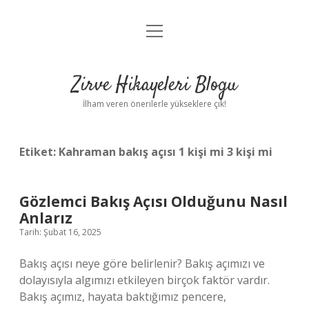
menüyü
Anasayfa
aç
Gizlilik Politikası
Zirve Hikayeleri Blogu
Yasal Uyarı
İlham veren önerilerle yükseklere çık!
Hakkımızda
Etiket:
Kahraman bakış açısı 1 kişi mi 3 kişi mi
Gözlemci Bakış Açısı Olduğunu Nasıl
Anlarız
Tarih: Şubat 16, 2025
Bakış açısı neye göre belirlenir? Bakış açımızı ve
dolayısıyla algımızı etkileyen birçok faktör vardır.
Bakış açımız, hayata baktığımız pencere,