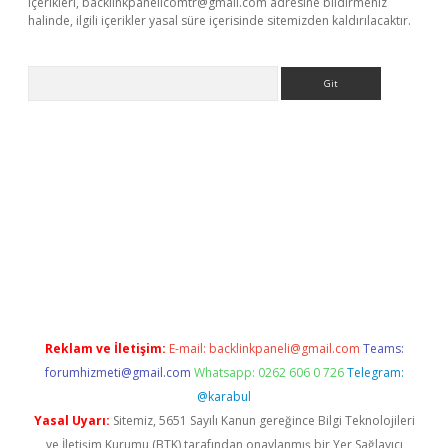
içerikleri,
backlinkpanelicomtr@gmail.com
adresine bildirmeniz
halinde, ilgili içerikler yasal süre içerisinde sitemizden kaldırılacaktır.
Arama
iriş
Reklam ve İletişim:
E-mail:
backlinkpaneli@gmail.com
Teams:
forumhizmeti@gmail.com
Whatsapp: 0262 606 0 726
Telegram:
@karabul
Yasal Uyarı:
Sitemiz, 5651 Sayılı Kanun gereğince Bilgi Teknolojileri
ve İletişim Kurumu (BTK) tarafından onaylanmış bir Yer Sağlayıcı