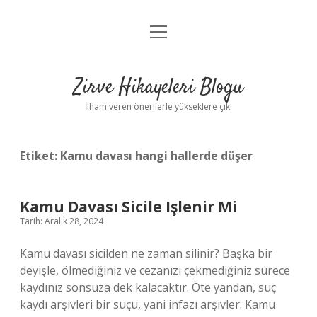
menüyü
Anasayfa
aç
Gizlilik Politikası
Zirve Hikayeleri Blogu
Yasal Uyarı
İlham veren önerilerle yükseklere çık!
Hakkımızda
Etiket:
Kamu davası hangi hallerde düşer
Kamu Davası Sicile Işlenir Mi
Tarih: Aralık 28, 2024
Kamu davası sicilden ne zaman silinir? Başka bir
deyişle, ölmediğiniz ve cezanızı çekmediğiniz sürece
kaydınız sonsuza dek kalacaktır. Öte yandan, suç
kaydı arşivleri bir suçu, yani infazı arşivler. Kamu