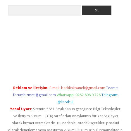
Arama
giriş
Reklam ve İletişim:
E-mail:
backlinkpaneli@gmail.com
Teams:
forumhizmeti@gmail.com
Whatsapp: 0262 606 0 726
Telegram:
@karabul
Yasal Uyarı:
Sitemiz, 5651 Sayılı Kanun gereğince Bilgi Teknolojileri
ve İletişim Kurumu (BTK) tarafından onaylanmış bir Yer Sağlayıcı
olarak hizmet vermektedir. Bu nedenle, sitedeki içerikleri proaktif
olarak denetleme veya araştırma yükümlülüğümüz bulunmamaktadır.