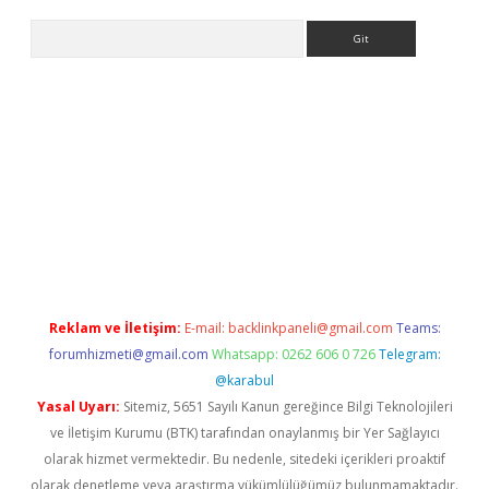
Arama
iriş
Reklam ve İletişim:
E-mail:
backlinkpaneli@gmail.com
Teams:
forumhizmeti@gmail.com
Whatsapp: 0262 606 0 726
Telegram:
@karabul
Yasal Uyarı:
Sitemiz, 5651 Sayılı Kanun gereğince Bilgi Teknolojileri
ve İletişim Kurumu (BTK) tarafından onaylanmış bir Yer Sağlayıcı
olarak hizmet vermektedir. Bu nedenle, sitedeki içerikleri proaktif
olarak denetleme veya araştırma yükümlülüğümüz bulunmamaktadır.