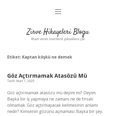
menüyü
Anasayfa
aç
Gizlilik Politikası
Zirve Hikayeleri Blogu
Yasal Uyarı
İlham veren önerilerle yükseklere çık!
Hakkımızda
Etiket:
Kaptan köşkü ne demek
Göz Açtırmamak Atasözü Mü
Tarih: Mart 7, 2025
Göz açtırmamak atasözü mü deyim mi? Deyim.
Başka bir iş yapmaya ne zamanı ne de fırsatı
olmamak. Göz açtırmayacak kelimesinin anlamı
nedir? Kimsenin gözünü açmaması: Başka bir şey