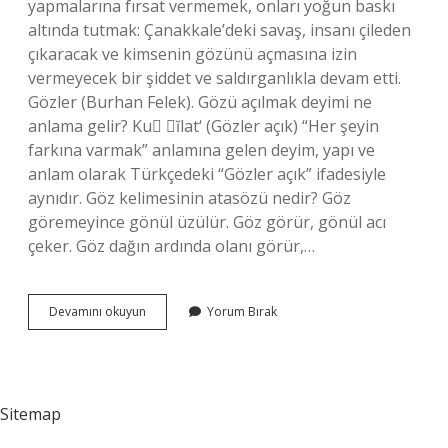
yapmalarına fırsat vermemek, onları yoğun baskı
altında tutmak: Çanakkale’deki savaş, insanı çileden
çıkaracak ve kimsenin gözünü açmasına izin
vermeyecek bir şiddet ve saldırganlıkla devam etti.
Gözler (Burhan Felek). Gözü açılmak deyimi ne
anlama gelir? Ku ĭlat‘ (Gözler açık) “Her şeyin
farkına varmak” anlamına gelen deyim, yapı ve
anlam olarak Türkçedeki “Gözler açık” ifadesiyle
aynıdır. Göz kelimesinin atasözü nedir? Göz
göremeyince gönül üzülür. Göz görür, gönül acı
çeker. Göz dağın ardında olanı görür,…
Göz
Devamını okuyun
Yorum Bırak
Açtırmamak
Atasözü
Mü
Sitemap