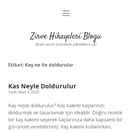
menüyü
Anasayfa
aç
Gizlilik Politikası
Zirve Hikayeleri Blogu
Yasal Uyarı
İlham veren önerilerle yükseklere çık!
Hakkımızda
Etiket:
Kaş ne ile doldurulur
Kas Neyle Doldurulur
Tarih: Mart 4, 2025
Kaş neyle doldurulur? Kaş kalemi kaşlarınızı
doldurmak ve tasarlamak için idealdir. Doğru renkte
bir kaş kalemi seçerek kaşlarınıza daha kapsamlı bir
görünüm verebilirsiniz. Kaş kalemi kullanırken,