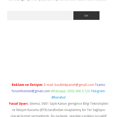
Arama
iriş
Reklam ve İletişim:
E-mail:
backlinkpaneli@gmail.com
Teams:
forumhizmeti@gmail.com
Whatsapp: 0262 606 0 726
Telegram:
@karabul
Yasal Uyarı:
Sitemiz, 5651 Sayılı Kanun gereğince Bilgi Teknolojileri
ve İletişim Kurumu (BTK) tarafından onaylanmış bir Yer Sağlayıcı
olarak hizmet vermektedir. Bu nedenle, sitedeki içerikleri proaktif