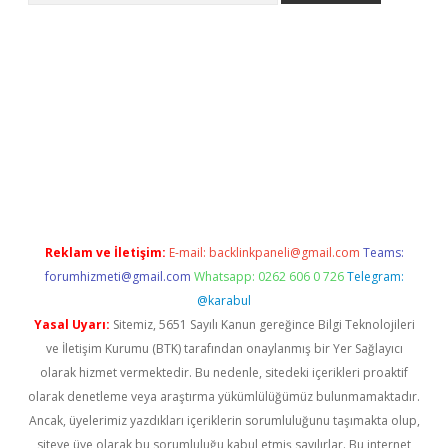
iriş
Reklam ve İletişim:
E-mail:
backlinkpaneli@gmail.com
Teams:
forumhizmeti@gmail.com
Whatsapp: 0262 606 0 726
Telegram:
@karabul
Yasal Uyarı:
Sitemiz, 5651 Sayılı Kanun gereğince Bilgi Teknolojileri
ve İletişim Kurumu (BTK) tarafından onaylanmış bir Yer Sağlayıcı
olarak hizmet vermektedir. Bu nedenle, sitedeki içerikleri proaktif
olarak denetleme veya araştırma yükümlülüğümüz bulunmamaktadır.
Ancak, üyelerimiz yazdıkları içeriklerin sorumluluğunu taşımakta olup,
siteye üye olarak bu sorumluluğu kabul etmiş sayılırlar. Bu internet