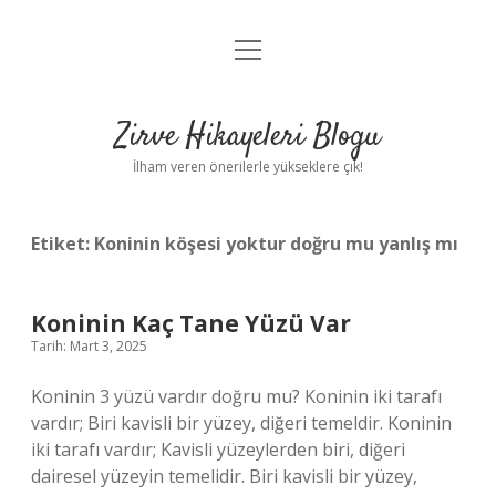
menüyü
Anasayfa
aç
Gizlilik Politikası
Zirve Hikayeleri Blogu
Yasal Uyarı
İlham veren önerilerle yükseklere çık!
Hakkımızda
Etiket:
Koninin köşesi yoktur doğru mu yanlış mı
Koninin Kaç Tane Yüzü Var
Tarih: Mart 3, 2025
Koninin 3 yüzü vardır doğru mu? Koninin iki tarafı
vardır; Biri kavisli bir yüzey, diğeri temeldir. Koninin
iki tarafı vardır; Kavisli yüzeylerden biri, diğeri
dairesel yüzeyin temelidir. Biri kavisli bir yüzey,