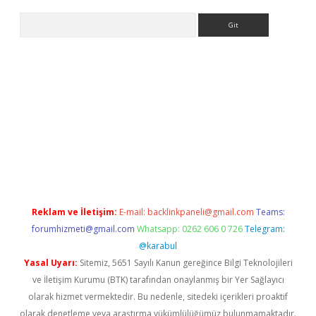
Arama
iriş
Reklam ve İletişim:
E-mail:
backlinkpaneli@gmail.com
Teams:
forumhizmeti@gmail.com
Whatsapp: 0262 606 0 726
Telegram:
@karabul
Yasal Uyarı:
Sitemiz, 5651 Sayılı Kanun gereğince Bilgi Teknolojileri
ve İletişim Kurumu (BTK) tarafından onaylanmış bir Yer Sağlayıcı
olarak hizmet vermektedir. Bu nedenle, sitedeki içerikleri proaktif
olarak denetleme veya araştırma yükümlülüğümüz bulunmamaktadır.