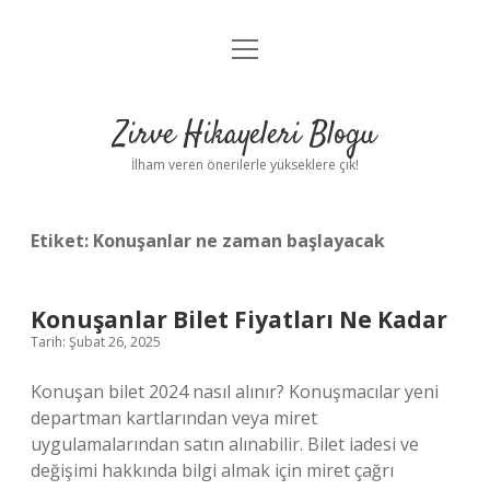
menüyü
Anasayfa
aç
Gizlilik Politikası
Zirve Hikayeleri Blogu
Yasal Uyarı
İlham veren önerilerle yükseklere çık!
Hakkımızda
Etiket:
Konuşanlar ne zaman başlayacak
Konuşanlar Bilet Fiyatları Ne Kadar
Tarih: Şubat 26, 2025
Konuşan bilet 2024 nasıl alınır? Konuşmacılar yeni
departman kartlarından veya miret
uygulamalarından satın alınabilir. Bilet iadesi ve
değişimi hakkında bilgi almak için miret çağrı