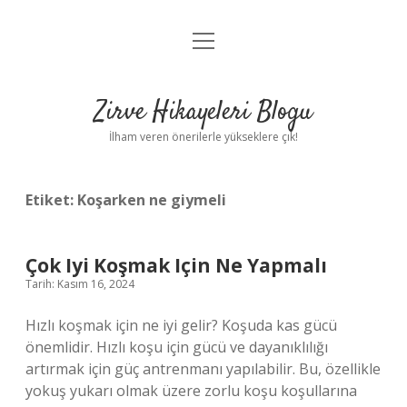
menüyü
Anasayfa
aç
Gizlilik Politikası
Zirve Hikayeleri Blogu
Yasal Uyarı
İlham veren önerilerle yükseklere çık!
Hakkımızda
Etiket:
Koşarken ne giymeli
Çok Iyi Koşmak Için Ne Yapmalı
Tarih: Kasım 16, 2024
Hızlı koşmak için ne iyi gelir? Koşuda kas gücü
önemlidir. Hızlı koşu için gücü ve dayanıklılığı
artırmak için güç antrenmanı yapılabilir. Bu, özellikle
yokuş yukarı olmak üzere zorlu koşu koşullarına