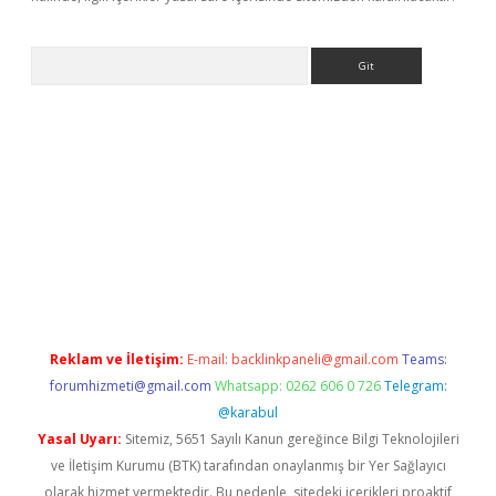
Arama
iriş
Reklam ve İletişim:
E-mail:
backlinkpaneli@gmail.com
Teams:
forumhizmeti@gmail.com
Whatsapp: 0262 606 0 726
Telegram:
@karabul
Yasal Uyarı:
Sitemiz, 5651 Sayılı Kanun gereğince Bilgi Teknolojileri
ve İletişim Kurumu (BTK) tarafından onaylanmış bir Yer Sağlayıcı
olarak hizmet vermektedir. Bu nedenle, sitedeki içerikleri proaktif