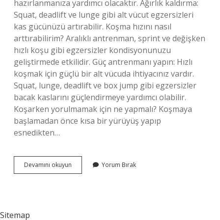
hazırlanmanıza yardımcı olacaktır. Ağırlık kaldırma:
Squat, deadlift ve lunge gibi alt vücut egzersizleri
kas gücünüzü artırabilir. Koşma hızını nasıl
arttırabilirim? Aralıklı antrenman, sprint ve değişken
hızlı koşu gibi egzersizler kondisyonunuzu
geliştirmede etkilidir. Güç antrenmanı yapın: Hızlı
koşmak için güçlü bir alt vücuda ihtiyacınız vardır.
Squat, lunge, deadlift ve box jump gibi egzersizler
bacak kaslarını güçlendirmeye yardımcı olabilir.
Koşarken yorulmamak için ne yapmalı? Koşmaya
başlamadan önce kısa bir yürüyüş yapıp
esnedikten…
Çok
Devamını okuyun
Yorum Bırak
Iyi
Koşmak
Için
Ne
Yapmalı
Sitemap