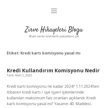
menüyü
Anasayfa
aç
Gizlilik Politikası
Zirve Hikayeleri Blogu
Yasal Uyarı
İlham veren önerilerle yükseklere çık!
Hakkımızda
Etiket:
Kredi kartı komisyonu yasal mı
Kredi Kullandırım Komisyonu Nedir
Tarih: Mart 2, 2025
Kredi kartı komisyonu ne kadar 2024? 1.11.2024’ten
itibaren kredi kartı / üye işyeri işlemlerinde
kullanılan maksimum faiz oranları açıklandı. Kredi
kartı komisyonu yasal mı? Yasanın 40. Maddesi,