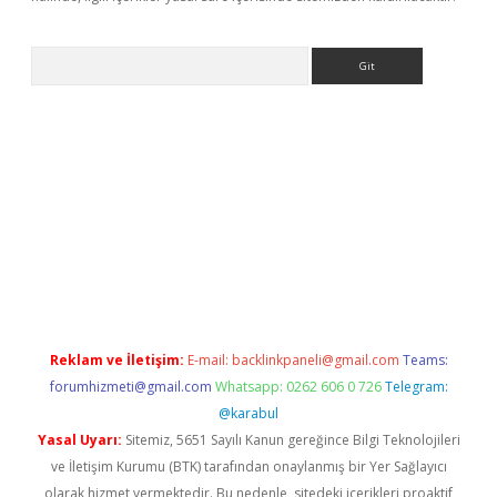
Arama
iriş
Reklam ve İletişim:
E-mail:
backlinkpaneli@gmail.com
Teams:
forumhizmeti@gmail.com
Whatsapp: 0262 606 0 726
Telegram:
@karabul
Yasal Uyarı:
Sitemiz, 5651 Sayılı Kanun gereğince Bilgi Teknolojileri
ve İletişim Kurumu (BTK) tarafından onaylanmış bir Yer Sağlayıcı
olarak hizmet vermektedir. Bu nedenle, sitedeki içerikleri proaktif