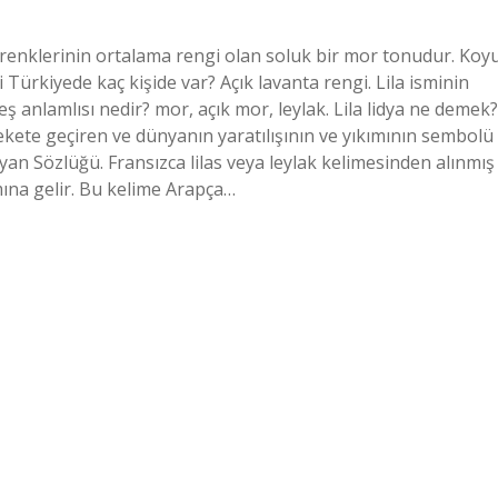
 renklerinin ortalama rengi olan soluk bir mor tonudur. Koy
i Türkiyede kaç kişide var? Açık lavanta rengi. Lila isminin
 eş anlamlısı nedir? mor, açık mor, leylak. Lila lidya ne demek?
harekete geçiren ve dünyanın yaratılışının ve yıkımının sembolü
yan Sözlüğü. Fransızca lilas veya leylak kelimesinden alınmış
amına gelir. Bu kelime Arapça…