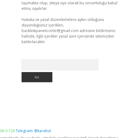
taşımakta olup, siteye üye olarak bu sorumluluğu kabul
etmiş sayılırlar.
Hukuka ve yasal düzenlemelere aykırı olduğunu
düşündüğünüz içerikleri,
backlinkpanelicomtr@gmail.com
adresine bildirmeniz
halinde, ilgili içerikler yasal süre içerisinde sitemizden
kaldırılacaktır.
Arama
06 0 726
Telegram: @karabul