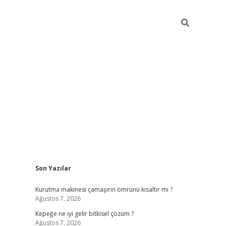
Sidebar
Son Yazılar
ilbet giriş
Kurutma makinesi çamaşırın ömrünü kısaltır mı ?
Ağustos 7, 2026
Kepeğe ne iyi gelir bitkisel çözüm ?
Ağustos 7, 2026