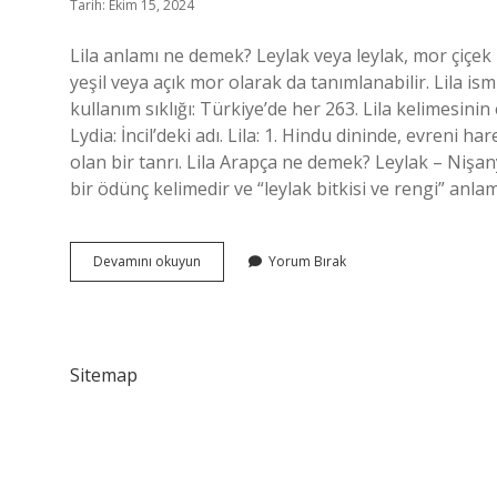
Tarih: Ekim 15, 2024
Lila anlamı ne demek? Leylak veya leylak, mor çiçek
yeşil veya açık mor olarak da tanımlanabilir. Lila ism
kullanım sıklığı: Türkiye’de her 263. Lila kelimesinin
Lydia: İncil’deki adı. Lila: 1. Hindu dininde, evreni 
olan bir tanrı. Lila Arapça ne demek? Leylak – Nişan
bir ödünç kelimedir ve “leylak bitkisi ve rengi” anl
Lila
Devamını okuyun
Yorum Bırak
Ismi
Ne
Anlama
Gelir
Sitemap