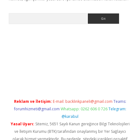
Arama
et giriş
Reklam ve İletişim:
E-mail:
backlinkpaneli@gmail.com
Teams:
forumhizmeti@gmail.com
Whatsapp: 0262 606 0 726
Telegram:
@karabul
Yasal Uyarı:
Sitemiz, 5651 Sayılı Kanun gereğince Bilgi Teknolojileri
ve İletişim Kurumu (BTK) tarafından onaylanmış bir Yer Sağlayıcı
olarak hizmet vermektedir. Bu nedenle, sitedeki içerikleri proaktif