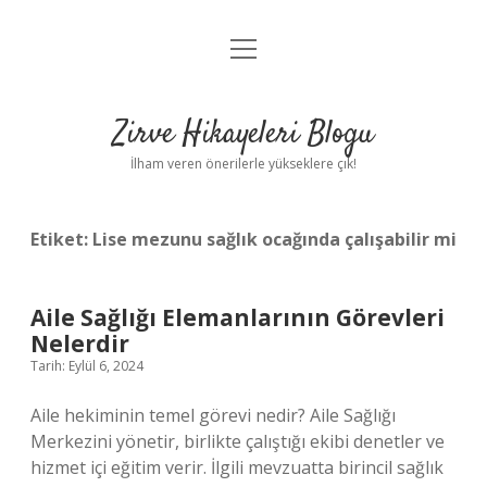
menüyü
Anasayfa
aç
Gizlilik Politikası
Zirve Hikayeleri Blogu
Yasal Uyarı
İlham veren önerilerle yükseklere çık!
Hakkımızda
Etiket:
Lise mezunu sağlık ocağında çalışabilir mi
Aile Sağlığı Elemanlarının Görevleri
Nelerdir
Tarih: Eylül 6, 2024
Aile hekiminin temel görevi nedir? Aile Sağlığı
Merkezini yönetir, birlikte çalıştığı ekibi denetler ve
hizmet içi eğitim verir. İlgili mevzuatta birincil sağlık